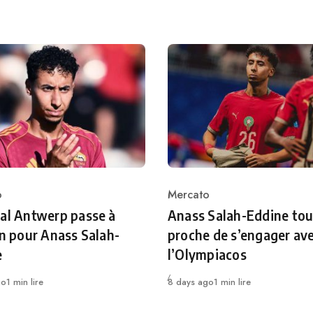
o
Mercato
ry
Category
al Antwerp passe à
Anass Salah-Eddine tou
on pour Anass Salah-
proche de s’engager av
e
l’Olympiacos
Publié
go
1 min lire
8 days ago
1 min lire