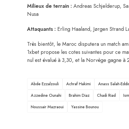
Milieux de terrain :
Andreas Schjelderup, Sa
Nusa
Attaquants :
Erling Haaland, Jørgen Strand L
Très bientôt, le Maroc disputera un match ami
1xbet propose les cotes suivantes pour ce m
nul est évalué à 3,30, et la Norvège gagne à 
TAGS
Abde Ezzalzouli
Achraf Hakimi
Anass Salah-Eddi
Azzedine Ounahi
Brahim Diaz
Chadi Riad
Ism
Noussair Mazraoui
Yassine Bounou