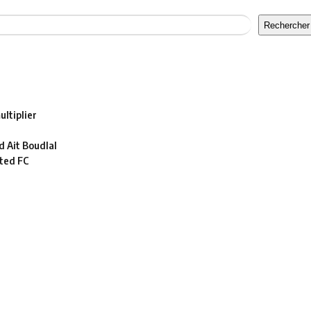
Rechercher
ltiplier
 Ait Boudlal
ted FC