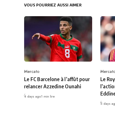
VOUS POURRIEZ AUSSI AIMER
Mercato
Mercat
Category
Catego
Le FC Barcelone à l’affût pour
Le Roy
relancer Azzedine Ounahi
l’acti
Eddin
Publié
4 days ago
1 min lire
Publié
5 days a