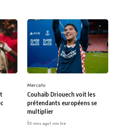
Mercato
Category
t
Couhaib Driouech voit les
ec
prétendants européens se
multiplier
Publié
35 mins ago
1 min lire