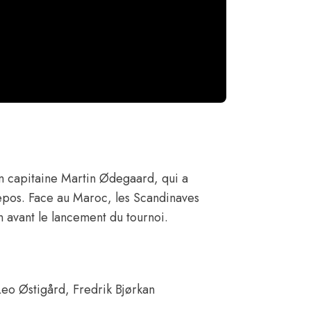
n capitaine
Martin Ødegaard
, qui a
epos. Face au Maroc, les Scandinaves
 avant le lancement du tournoi.
 Leo Østigård, Fredrik Bjørkan