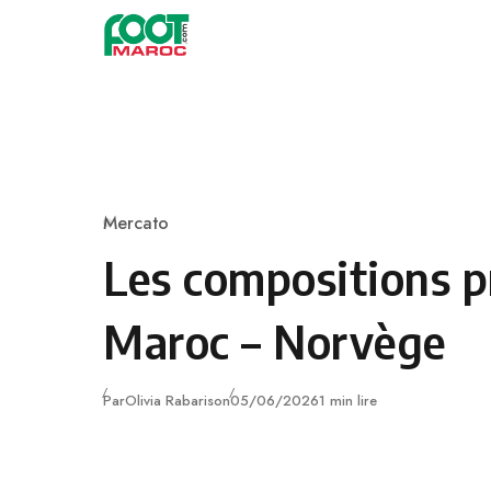
Skip to content
Mercato
Category
Les compositions p
Maroc – Norvège
Publié
Par
Olivia Rabarison
05/06/2026
1 min lire