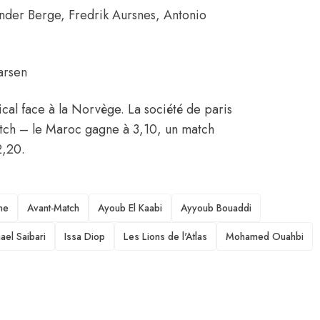
nder Berge, Fredrik Aursnes, Antonio
arsen
cal face à la Norvège. La société de paris
atch – le Maroc gagne à 3,10, un match
2,20.
ne
Avant-Match
Ayoub El Kaabi
Ayyoub Bouaddi
ael Saibari
Issa Diop
Les Lions de l'Atlas
Mohamed Ouahbi