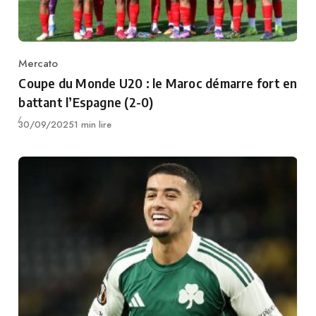
Mercato
Category
Coupe du Monde U20 : le Maroc démarre fort en
battant l’Espagne (2-0)
Publié
30/09/2025
1 min lire