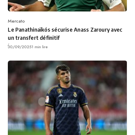
Mercato
Category
Le Panathinaïkós sécurise Anass Zaroury avec
un transfert définitif
Publié
30/09/2025
1 min lire