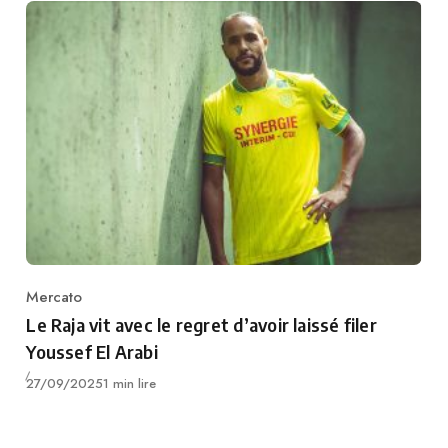
Mercato
Category
Le Raja vit avec le regret d’avoir laissé filer
Youssef El Arabi
Publié
27/09/2025
1 min lire