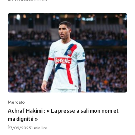
Mercato
Category
Achraf Hakimi : « La presse a sali mon nom et
ma dignité »
Publié
27/09/2025
1 min lire