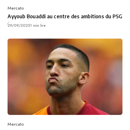
Mercato
Category
Ayyoub Bouaddi au centre des ambitions du PSG
Publié
29/09/2025
1 min lire
Mercato
Category