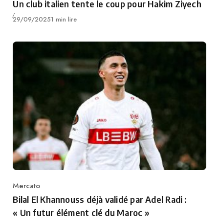
Un club italien tente le coup pour Hakim Ziyech
Publié
29/09/2025
1 min lire
Mercato
Category
Bilal El Khannouss déjà validé par Adel Radi :
« Un futur élément clé du Maroc »