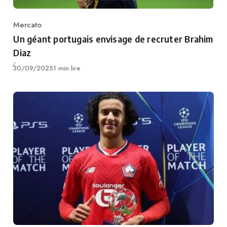
Mercato
Category
Un géant portugais envisage de recruter Brahim
Diaz
Publié
30/09/2025
1 min lire