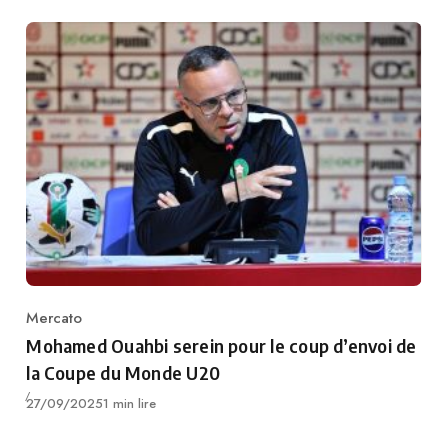
Mercato
Category
Mohamed Ouahbi serein pour le coup d’envoi de
la Coupe du Monde U20
Publié
27/09/2025
1 min lire