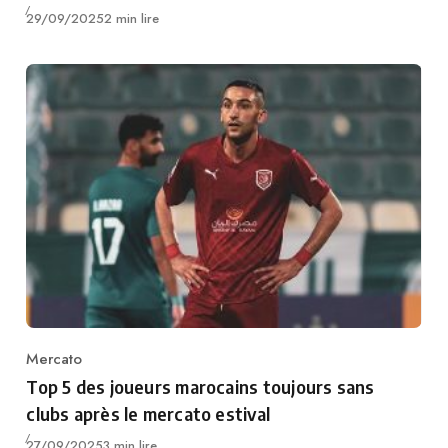
Publié
29/09/2025
2 min lire
Mercato
Category
Top 5 des joueurs marocains toujours sans
clubs après le mercato estival
Publié
27/09/2025
3 min lire