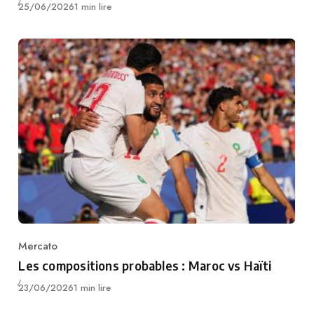
Publié
25/06/2026
1 min lire
Mercato
Category
Les compositions probables : Maroc vs Haïti
Publié
23/06/2026
1 min lire