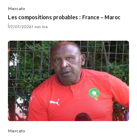
Mercato
Category
Les compositions probables : France – Maroc
Publié
07/07/2026
1 min lire
Mercato
Category