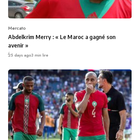
Mercato
Category
Abdelkrim Merry : « Le Maroc a gagné son
avenir »
Publié
25 days ago
3 min lire