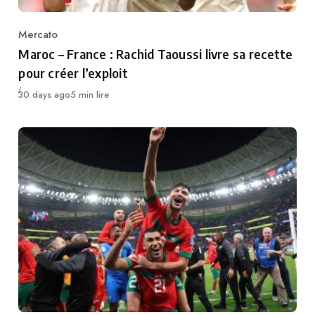
Mercato
Category
Maroc – France : Rachid Taoussi livre sa recette
pour créer l’exploit
Publié
30 days ago
5 min lire