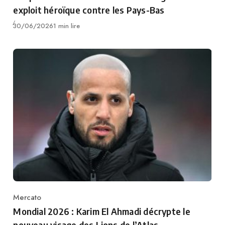
exploit héroïque contre les Pays-Bas
Publié
30/06/2026
1 min lire
Mercato
Category
Mondial 2026 : Karim El Ahmadi décrypte le
nouveau visage des Lions de l’Atlas