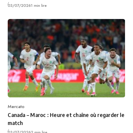
Publié
03/07/2026
1 min lire
Mercato
Category
Canada – Maroc : Heure et chaîne où regarder le
match
Publié
03/07/2026
2 min lire