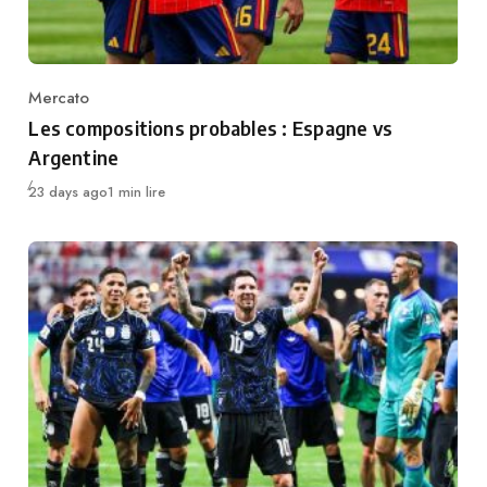
Mercato
Category
Les compositions probables : Espagne vs
Argentine
Publié
23 days ago
1 min lire