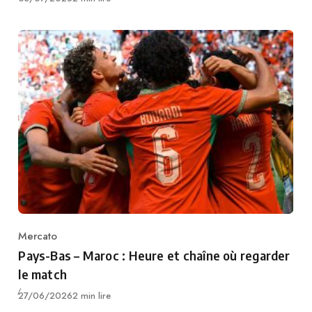
Mercato
Category
Pays-Bas – Maroc : Heure et chaîne où regarder
le match
Publié
27/06/2026
2 min lire