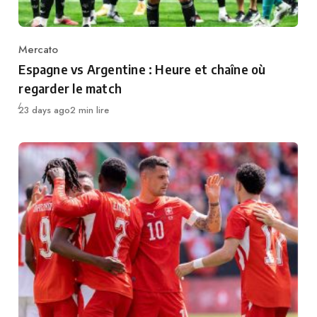
Mercato
Category
Espagne vs Argentine : Heure et chaîne où
regarder le match
Publié
23 days ago
2 min lire