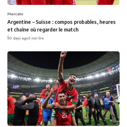
Mercato
Category
Argentine – Suisse : compos probables, heures
et chaîne où regarder le match
Publié
30 days ago
3 min lire