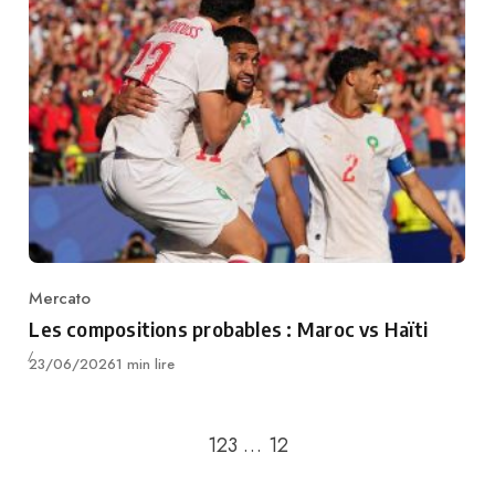
Mercato
Category
Les compositions probables : Maroc vs Haïti
Publié
23/06/2026
1 min lire
Passer à la page suivant
1
2
3
…
12