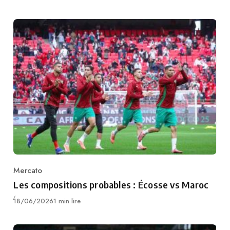
Mercato
Category
Les compositions probables : Écosse vs Maroc
Publié
18/06/2026
1 min lire