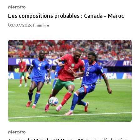
Mercato
Category
Les compositions probables : Canada – Maroc
Publié
03/07/2026
1 min lire
Mercato
Category