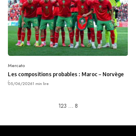
Mercato
Category
Les compositions probables : Maroc – Norvège
Publié
05/06/2026
1 min lire
Passer à la page suivante
1
2
3
…
8