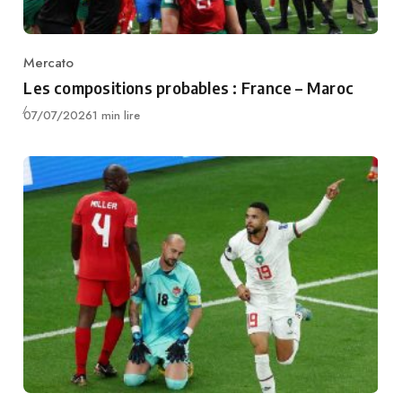
Mercato
Category
Les compositions probables : France – Maroc
Publié
07/07/2026
1 min lire