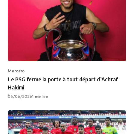
Mercato
Category
Le PSG ferme la porte à tout départ d’Achraf
Hakimi
Publié
06/06/2026
1 min lire