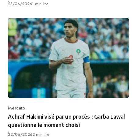
Publié
23/06/2026
1 min lire
Mercato
Category
Achraf Hakimi visé par un procès : Garba Lawal
questionne le moment choisi
Publié
22/06/2026
2 min lire