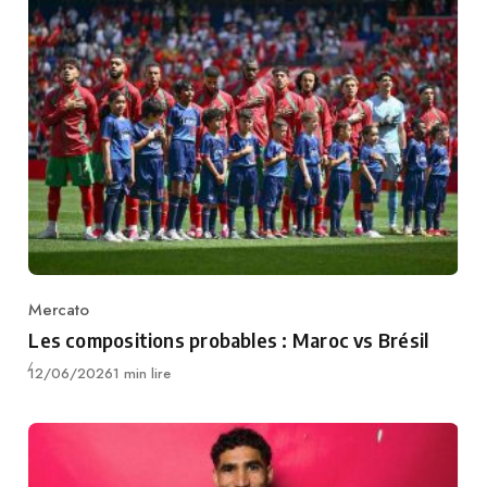
Mercato
Category
Les compositions probables : Maroc vs Brésil
Publié
12/06/2026
1 min lire