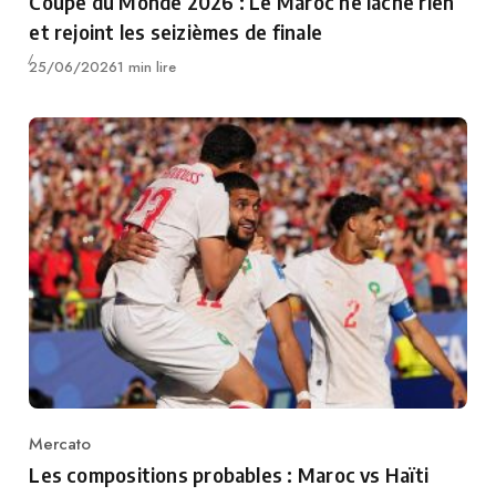
Coupe du Monde 2026 : Le Maroc ne lâche rien
et rejoint les seizièmes de finale
Publié
25/06/2026
1 min lire
Mercato
Category
Les compositions probables : Maroc vs Haïti