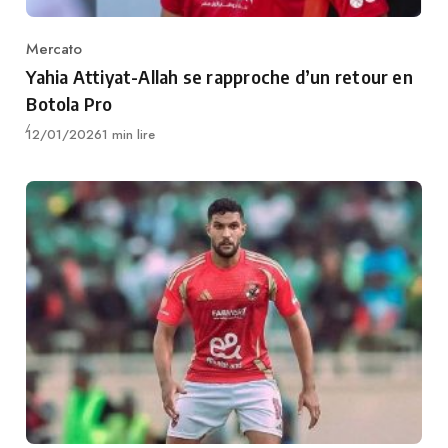
Mercato
Category
Yahia Attiyat-Allah se rapproche d’un retour en
Botola Pro
Publié
12/01/2026
1 min lire