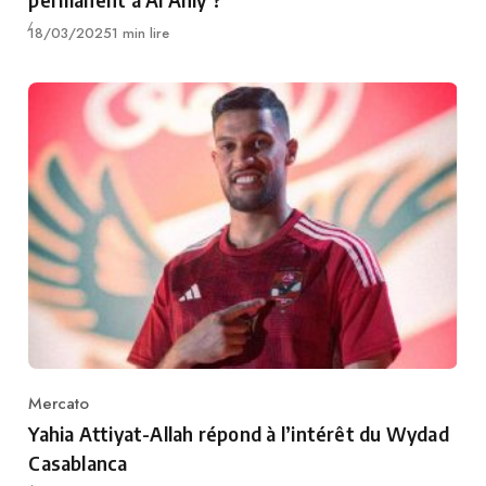
Publié
18/03/2025
1 min lire
Mercato
Category
Yahia Attiyat-Allah répond à l’intérêt du Wydad
Casablanca