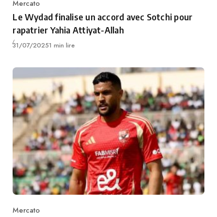
Mercato
Category
Le Wydad finalise un accord avec Sotchi pour
rapatrier Yahia Attiyat-Allah
Publié
31/07/2025
1 min lire
Mercato
Category