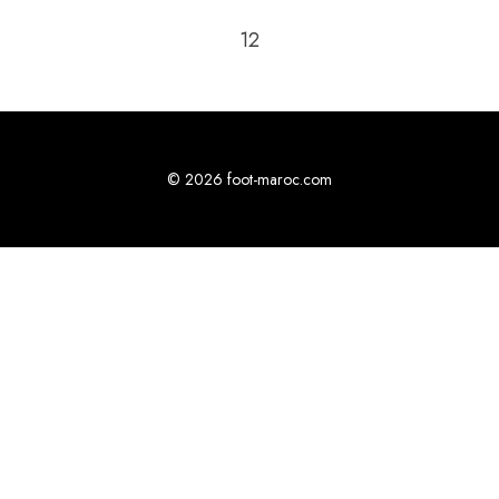
Passer à la page suivante
1
2
© 2026 foot-maroc.com