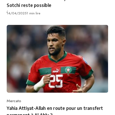
Sotchi reste possible
Publié
14/04/2025
1 min lire
Mercato
Category
Yahia Attiyat-Allah en route pour un transfert
permanent à Al Ahly ?