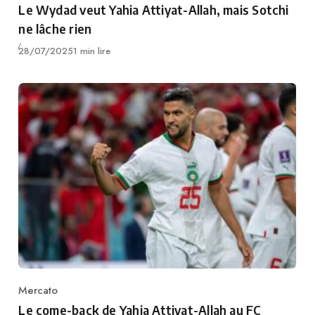
Le Wydad veut Yahia Attiyat-Allah, mais Sotchi
ne lâche rien
Publié
28/07/2025
1 min lire
Mercato
Category
Le come-back de Yahia Attiyat-Allah au FC