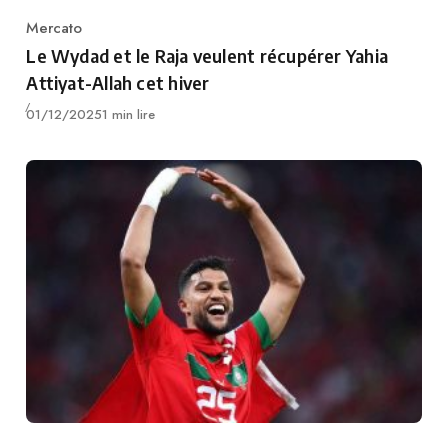
Mercato
Category
Le Wydad et le Raja veulent récupérer Yahia
Attiyat-Allah cet hiver
Publié
01/12/2025
1 min lire