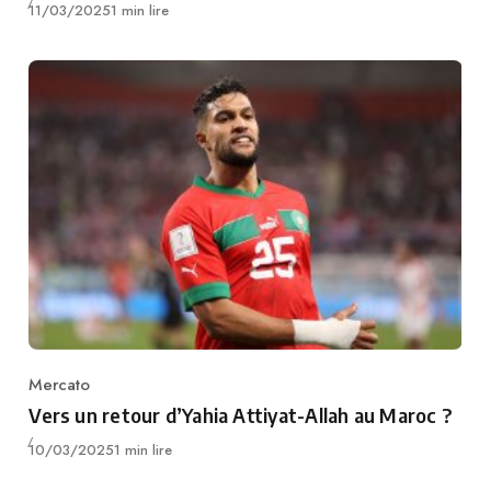
Publié
11/03/2025
1 min lire
Mercato
Category
Vers un retour d’Yahia Attiyat-Allah au Maroc ?
Publié
10/03/2025
1 min lire