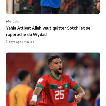
Mercato
Category
Yahia Attiyat Allah veut quitter Sotchi et se
rapproche du Wydad
Publié
7 days ago
1 min lire