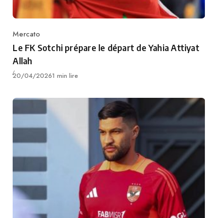
Mercato
Category
Le FK Sotchi prépare le départ de Yahia Attiyat
Allah
Publié
20/04/2026
1 min lire