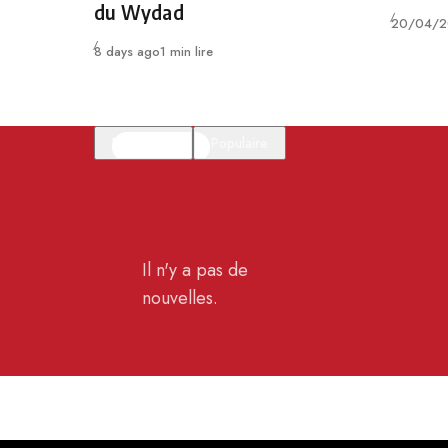
du Wydad
Publié
20/04/2
Publié
8 days ago
1 min lire
En vedette
Populaire
Il n'y a pas de
nouvelles.