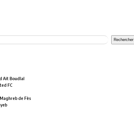
Rechercher
 Ait Boudlal
ted FC
le Maghreb de Fès
ayeb