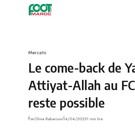
Skip to content
Mercato
Category
Le come-back de Y
Attiyat-Allah au FC
reste possible
Publié
Par
Olivia Rabarison
14/04/2025
1 min lire