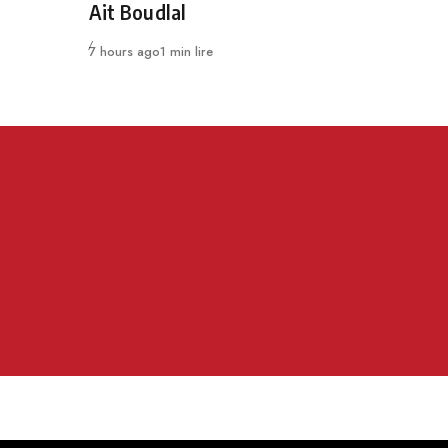
Ait Boudlal
Publié
7 hours ago
1 min lire