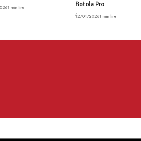
Botola Pro
026
1 min lire
Publié
12/01/2026
1 min lire