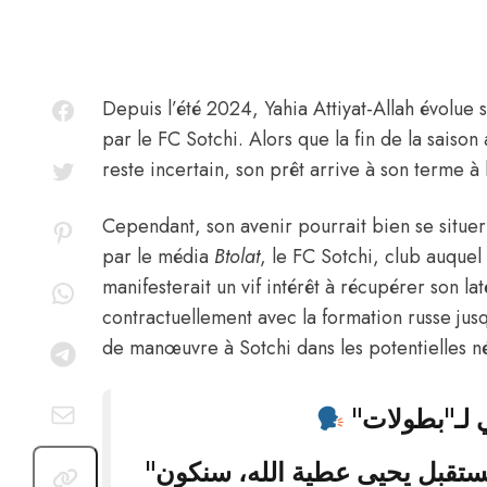
Depuis l’été 2024,
Yahia Attiyat-Allah
évolue so
par le FC Sotchi. Alors que la fin de la saiso
reste incertain, son prêt arrive à son terme à
Cependant, son avenir pourrait bien se situer 
par le média
Btolat
, le FC Sotchi, club auquel
manifesterait un vif intérêt à récupérer son lat
contractuellement avec la formation russe ju
de manœuvre à Sotchi dans les potentielles n
ي لـ"بطولات
"الأهلي لم يبلغنا بقراره بعد بشأن مستقبل يحيى عطية الله، سنكون