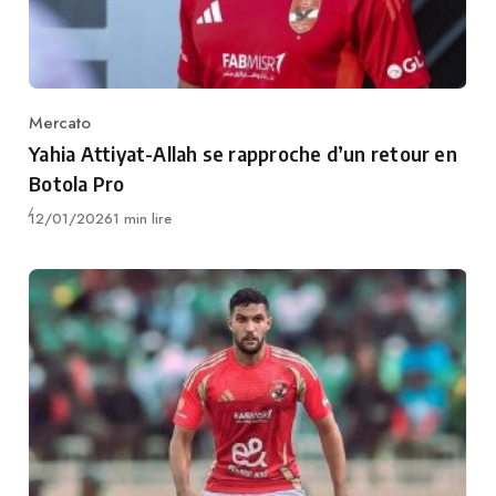
Mercato
Category
Yahia Attiyat-Allah se rapproche d’un retour en
Botola Pro
Publié
12/01/2026
1 min lire