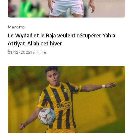
Mercato
Category
Le Wydad et le Raja veulent récupérer Yahia
Attiyat-Allah cet hiver
Publié
01/12/2025
1 min lire