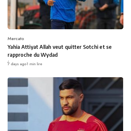
Mercato
Category
Yahia Attiyat Allah veut quitter Sotchi et se
rapproche du Wydad
Publié
7 days ago
1 min lire