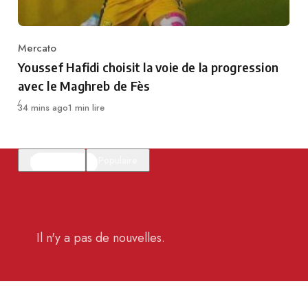
Mercato
Category
Youssef Hafidi choisit la voie de la progression
avec le Maghreb de Fès
Publié
34 mins ago
1 min lire
En vedette
Populaire
Il n'y a pas de nouvelles.