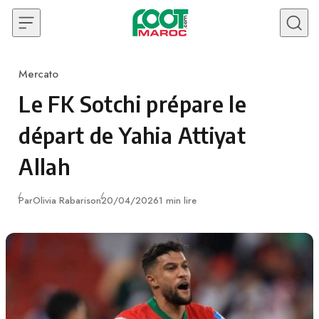
Skip to content
Mercato
Category
Le FK Sotchi prépare le
départ de Yahia Attiyat
Allah
Publié
Par
Olivia Rabarison
20/04/2026
1 min lire