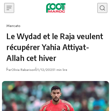
Skip to content
Mercato
Category
Le Wydad et le Raja veulent
récupérer Yahia Attiyat-
Allah cet hiver
Publié
Par
Olivia Rabarison
01/12/2025
1 min lire