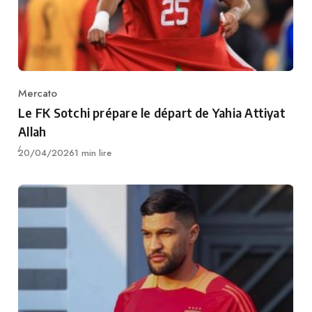
Mercato
Category
Le FK Sotchi prépare le départ de Yahia Attiyat
Allah
Publié
20/04/2026
1 min lire