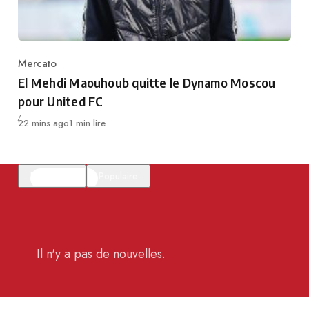
Mercato
Category
El Mehdi Maouhoub quitte le Dynamo Moscou
pour United FC
Publié
22 mins ago
1 min lire
En vedette
Populaire
Il n'y a pas de nouvelles.