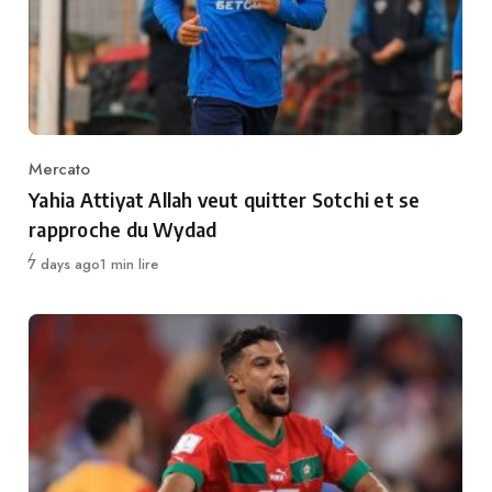
Mercato
Category
Yahia Attiyat Allah veut quitter Sotchi et se
rapproche du Wydad
Publié
7 days ago
1 min lire