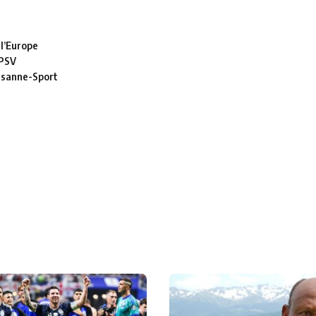
 l’Europe
 PSV
usanne-Sport