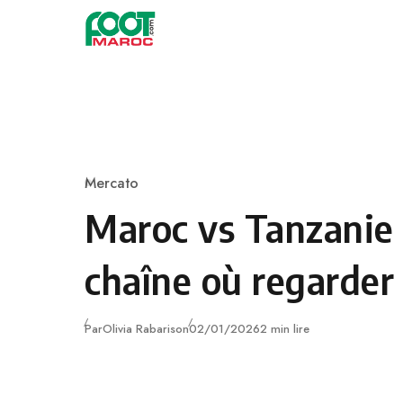
Skip to content
Mercato
Category
Maroc vs Tanzanie 
chaîne où regarder
Publié
Par
Olivia Rabarison
02/01/2026
2 min lire