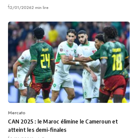
Publié
12/01/2026
2 min lire
Mercato
Category
CAN 2025 : le Maroc élimine le Cameroun et
atteint les demi-finales