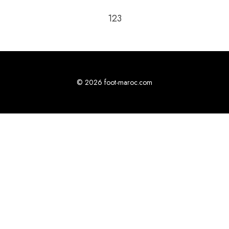
Passer à la page suivante
1
2
3
© 2026 foot-maroc.com