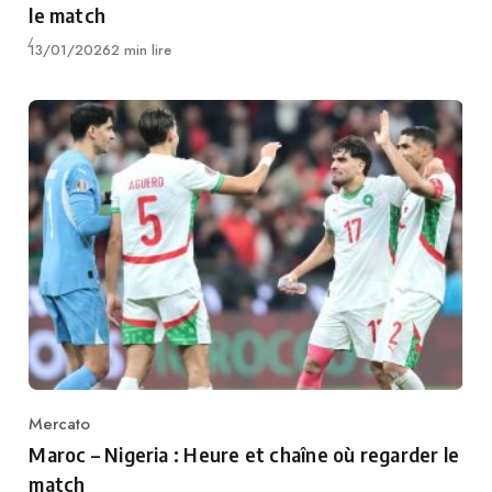
le match
Publié
13/01/2026
2 min lire
Mercato
Category
Maroc – Nigeria : Heure et chaîne où regarder le
match