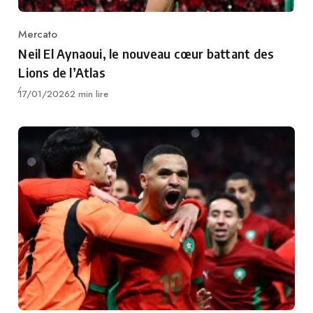
Mercato
Category
Neil El Aynaoui, le nouveau cœur battant des
Lions de l’Atlas
Publié
17/01/2026
2 min lire