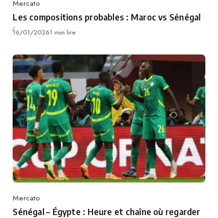
Mercato
Category
Les compositions probables : Maroc vs Sénégal
Publié
16/01/2026
1 min lire
Mercato
Category
Sénégal – Égypte : Heure et chaîne où regarder