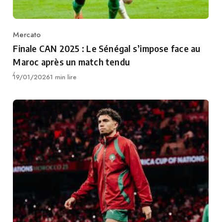
Mercato
Category
Finale CAN 2025 : Le Sénégal s’impose face au
Maroc après un match tendu
Publié
19/01/2026
1 min lire