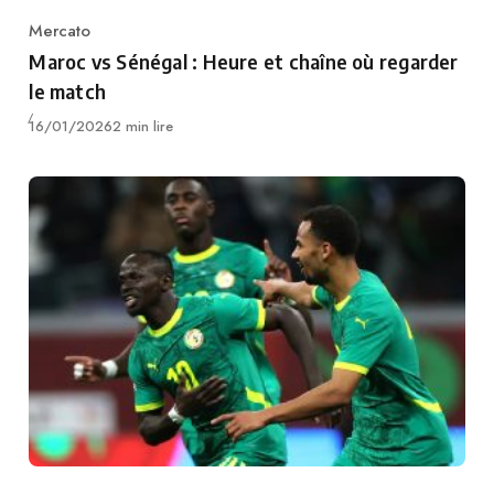
Mercato
Category
Maroc vs Sénégal : Heure et chaîne où regarder
le match
Publié
16/01/2026
2 min lire