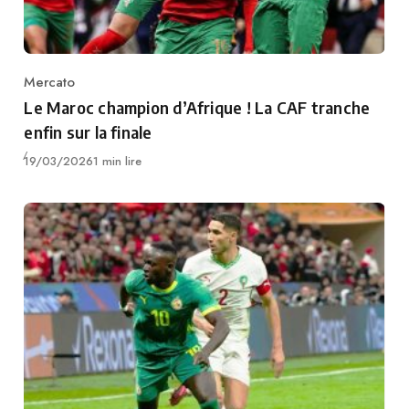
Mercato
Category
Le Maroc champion d’Afrique ! La CAF tranche
enfin sur la finale
Publié
19/03/2026
1 min lire