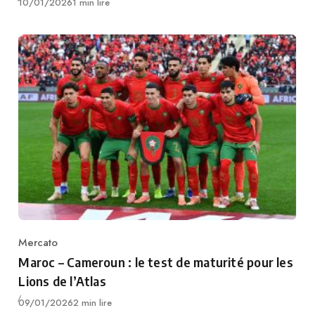
Publié
10/01/2026
1 min lire
Mercato
Category
Maroc – Cameroun : le test de maturité pour les
Lions de l’Atlas
Publié
09/01/2026
2 min lire