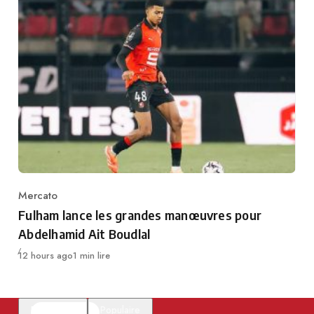
Mercato
Category
Fulham lance les grandes manœuvres pour
Abdelhamid Ait Boudlal
Publié
12 hours ago
1 min lire
En vedette
Populaire