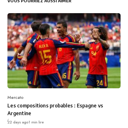
VOUS POURRIEZ AUSSI AIMER
Mercato
Category
Les compositions probables : Espagne vs
Argentine
Publié
22 days ago
1 min lire