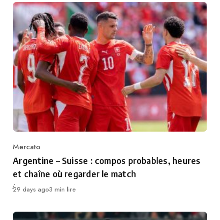
Mercato
Category
Argentine – Suisse : compos probables, heures
et chaîne où regarder le match
Publié
29 days ago
3 min lire