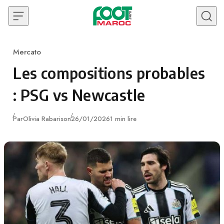
Skip to content
Mercato
Category
Les compositions probables
: PSG vs Newcastle
Publié
Par
Olivia Rabarison
26/01/2026
1 min lire