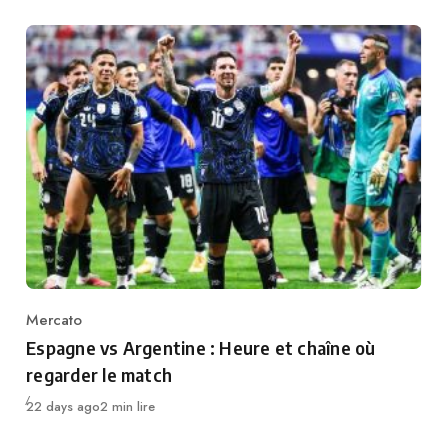
Mercato
Category
Espagne vs Argentine : Heure et chaîne où
regarder le match
Publié
22 days ago
2 min lire