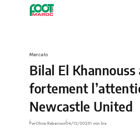
Skip to content
Mercato
Category
Bilal El Khannouss 
fortement l’attent
Newcastle United
Publié
Par
Olivia Rabarison
04/12/2025
1 min lire