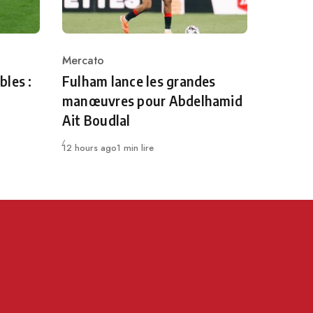
Mercato
Category
bles :
Fulham lance les grandes
manœuvres pour Abdelhamid
Ait Boudlal
Publié
12 hours ago
1 min lire