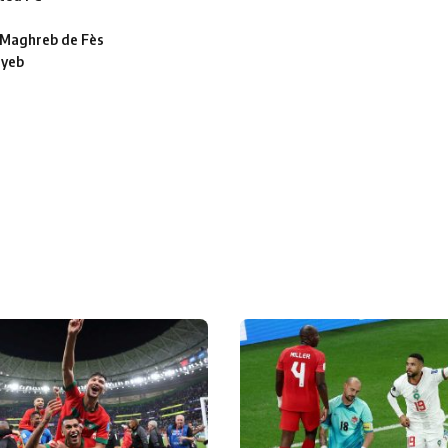
le Maghreb de Fès
ayeb