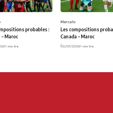
o
Mercato
ry
Category
mpositions probables :
Les compositions proba
 – Maroc
Canada – Maroc
Publié
026
1 min lire
03/07/2026
1 min lire