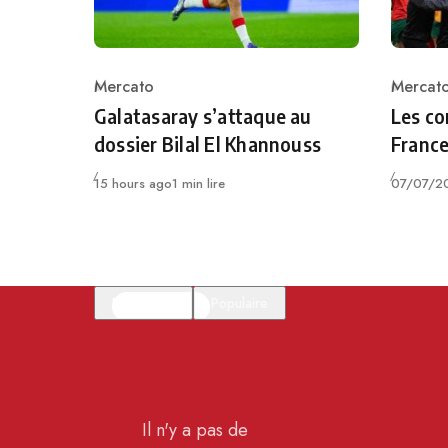
Mercato
Mercat
Category
Catego
Galatasaray s’attaque au
Les co
dossier Bilal El Khannouss
France
Publié
Publié
15 hours ago
1 min lire
07/07/2
En vedette
Populaire
Il n'y a pas de