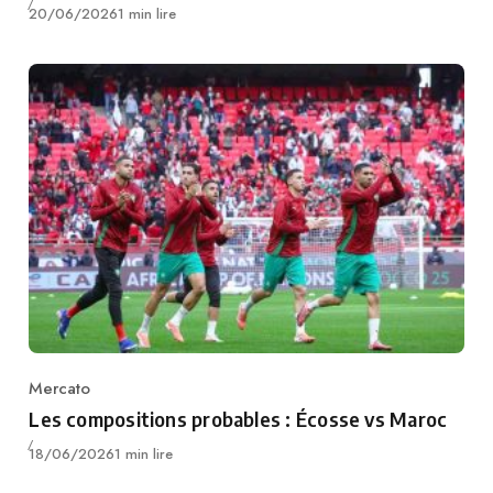
Publié
20/06/2026
1 min lire
Mercato
Category
Les compositions probables : Écosse vs Maroc
Publié
18/06/2026
1 min lire