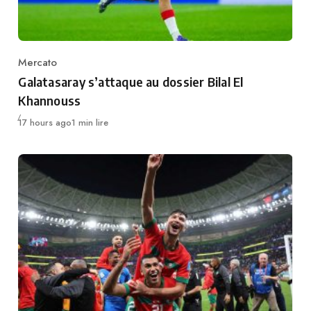
Mercato
Category
Galatasaray s’attaque au dossier Bilal El
Khannouss
Publié
17 hours ago
1 min lire