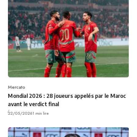
Mercato
Category
Mondial 2026 : 28 joueurs appelés par le Maroc
avant le verdict final
Publié
22/05/2026
1 min lire