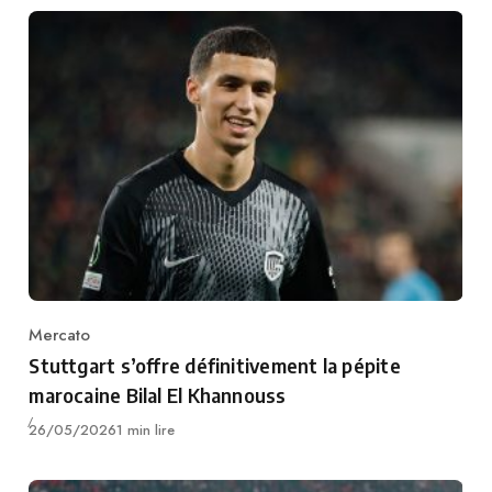
Mercato
Category
Stuttgart s’offre définitivement la pépite
marocaine Bilal El Khannouss
Publié
26/05/2026
1 min lire