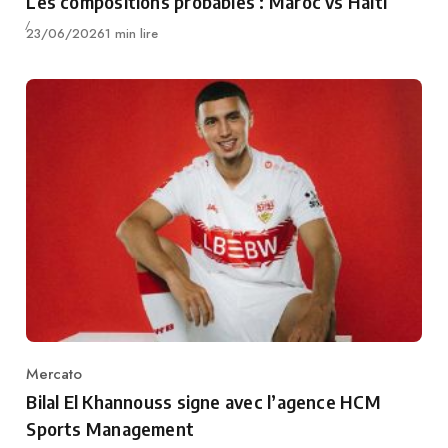
Les compositions probables : Maroc vs Haïti
Publié
23/06/2026
1 min lire
Mercato
Category
Bilal El Khannouss signe avec l’agence HCM
Sports Management