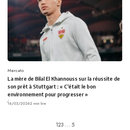
Mercato
Category
La mère de Bilal El Khannouss sur la réussite de
son prêt à Stuttgart : « C’était le bon
environnement pour progresser »
Publié
16/03/2026
2 min lire
Passer à la page suivant
1
2
3
…
5