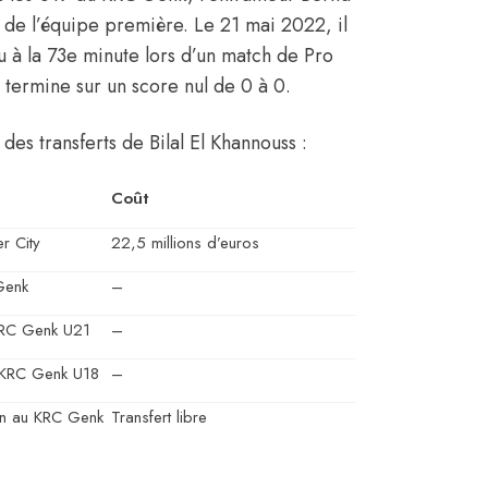
 de l’équipe première. Le 21 mai 2022, il
eu à la 73e minute lors d’un match de Pro
termine sur un score nul de 0 à 0.
des transferts de Bilal El Khannouss :
Coût
r City
22,5 millions d’euros
Genk
–
RC Genk U21
–
 KRC Genk U18
–
on au KRC Genk
Transfert libre