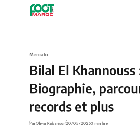
Skip to content
Mercato
Category
Bilal El Khannouss 
Biographie, parcour
records et plus
Publié
Par
Olivia Rabarison
20/05/2025
3 min lire