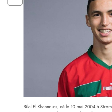
Bilal El Khannouss, né le 10 mai 2004 à Str