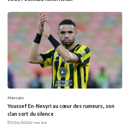
Mercato
Category
Youssef En-Nesyri au cœur des rumeurs, son
clan sort du silence
Publié
07/04/2026
2 min lire