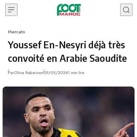
Skip to content
Mercato
Category
Youssef En-Nesyri déjà très
convoité en Arabie Saoudite
Publié
Par
Olivia Rabarison
09/05/2026
1 min lire