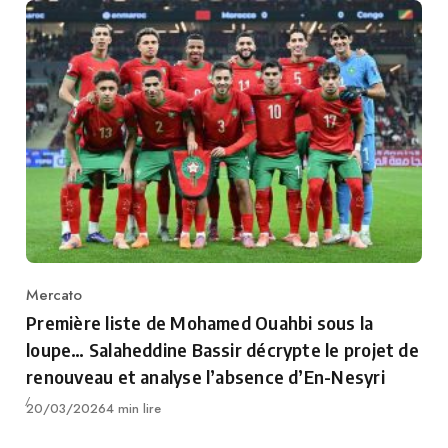
Mercato
Category
Première liste de Mohamed Ouahbi sous la
loupe… Salaheddine Bassir décrypte le projet de
renouveau et analyse l’absence d’En-Nesyri
Publié
20/03/2026
4 min lire