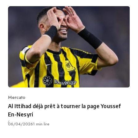
Mercato
Category
Al Ittihad déjà prêt à tourner la page Youssef
En-Nesyri
Publié
06/04/2026
1 min lire