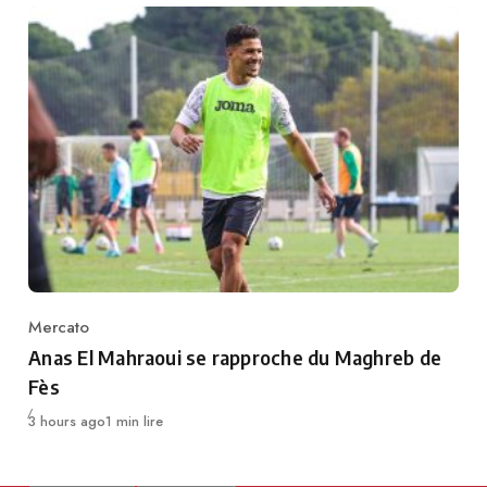
Mercato
Category
Anas El Mahraoui se rapproche du Maghreb de
Fès
Publié
3 hours ago
1 min lire