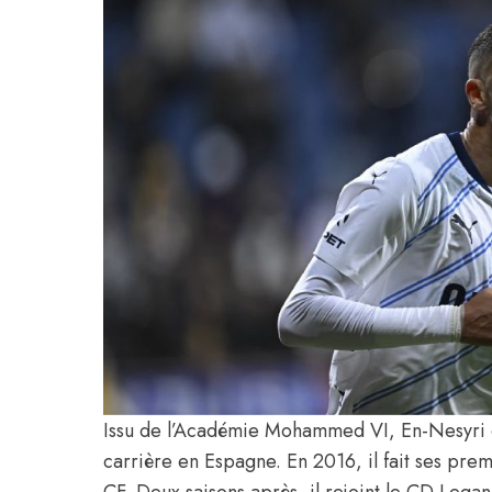
Issu de l’Académie Mohammed VI, En-Nesyri q
carrière en Espagne. En 2016, il fait ses pre
CF. Deux saisons après, il rejoint le CD Legan