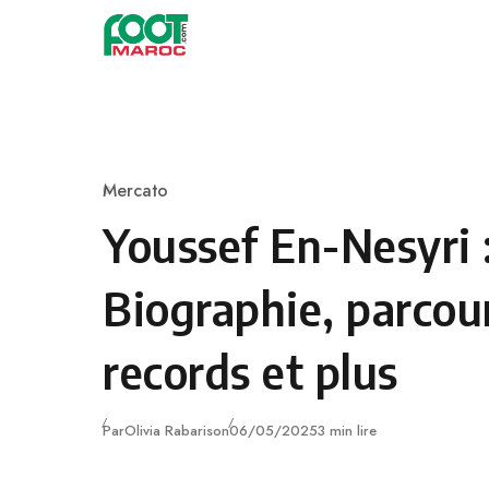
Skip to content
Mercato
Category
Youssef En-Nesyri 
Biographie, parcour
records et plus
Publié
Par
Olivia Rabarison
06/05/2025
3 min lire