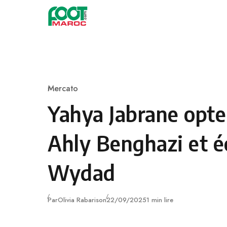
Skip to content
Mercato
Category
Yahya Jabrane opte
Ahly Benghazi et é
Wydad
Publié
Par
Olivia Rabarison
22/09/2025
1 min lire