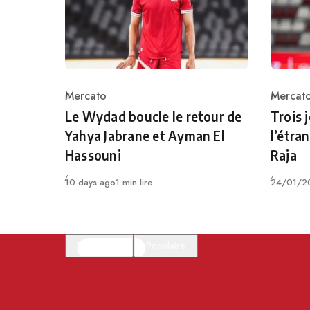
Mercato
Mercat
Category
Catego
Le Wydad boucle le retour de
Trois 
Yahya Jabrane et Ayman El
l’étran
Hassouni
Raja
Publié
Publié
10 days ago
1 min lire
24/01/2
En vedette
Populaire