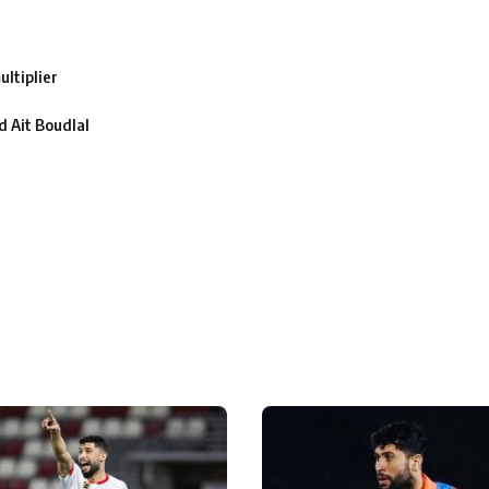
ltiplier
 Ait Boudlal