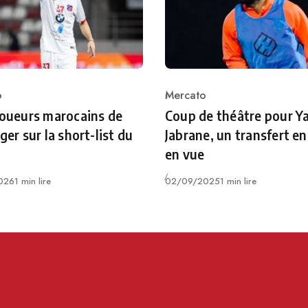
o
Mercato
ry
Category
joueurs marocains de
Coup de théâtre pour Y
ger sur la short-list du
Jabrane, un transfert en
en vue
Publié
026
1 min lire
02/09/2025
1 min lire