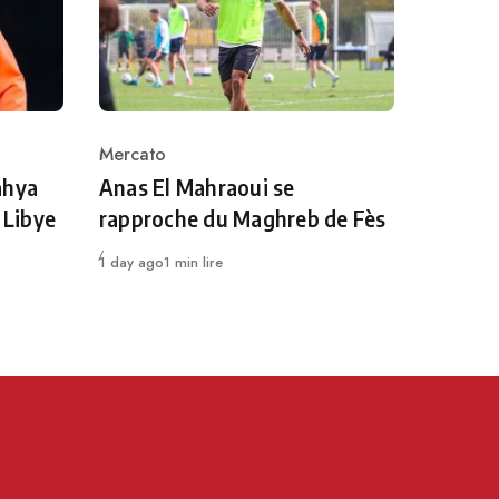
Mercato
Category
ahya
Anas El Mahraoui se
 Libye
rapproche du Maghreb de Fès
Publié
1 day ago
1 min lire