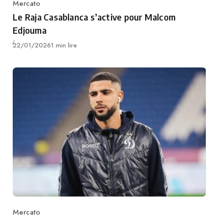
Mercato
Category
Le Raja Casablanca s’active pour Malcom
Edjouma
Publié
22/01/2026
1 min lire
Mercato
Category