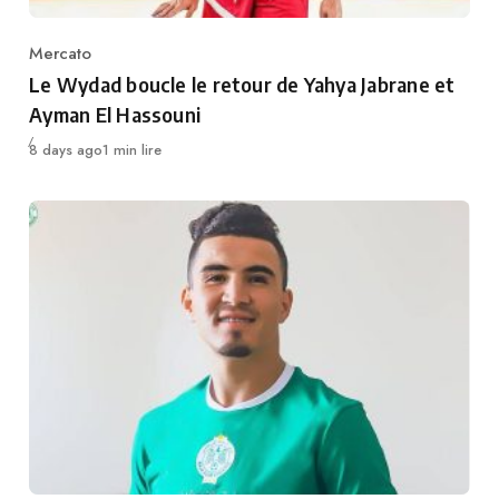
Mercato
Category
Le Wydad boucle le retour de Yahya Jabrane et
Ayman El Hassouni
Publié
8 days ago
1 min lire