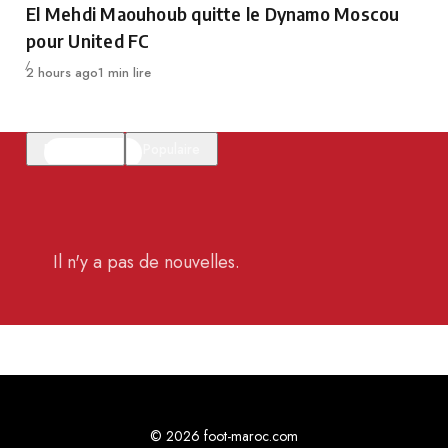
El Mehdi Maouhoub quitte le Dynamo Moscou
pour United FC
Publié
2 hours ago
1 min lire
En vedette
Populaire
Il n'y a pas de nouvelles.
© 2026 foot-maroc.com