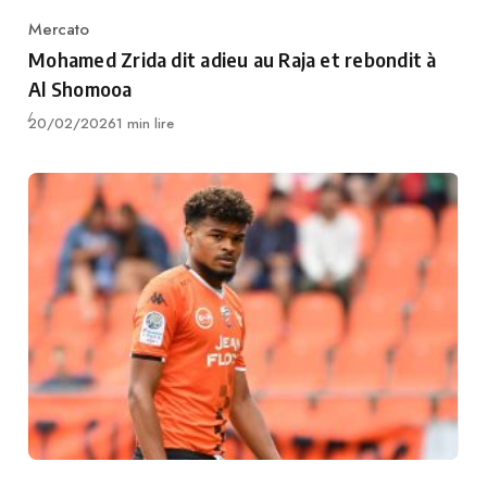
Mercato
Category
Mohamed Zrida dit adieu au Raja et rebondit à
Al Shomooa
Publié
20/02/2026
1 min lire