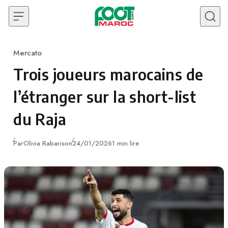
Skip to content
Mercato
Category
Trois joueurs marocains de
l’étranger sur la short-list
du Raja
Publié
Par
Olivia Rabarison
24/01/2026
1 min lire