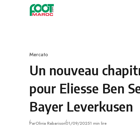
Skip to content
Mercato
Category
Un nouveau chapitr
pour Eliesse Ben S
Bayer Leverkusen
Publié
Par
Olivia Rabarison
01/09/2025
1 min lire