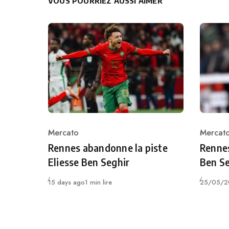
VOUS POURRIEZ AUSSI AIMER
Mercato
Mercat
Category
Catego
Rennes abandonne la piste
Rennes
Eliesse Ben Seghir
Ben Se
Publié
Publié
15 days ago
1 min lire
25/05/2