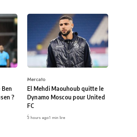
Mercato
Category
e Ben
El Mehdi Maouhoub quitte le
usen ?
Dynamo Moscou pour United
FC
Publié
3 hours ago
1 min lire