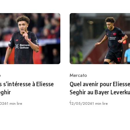
o
Mercato
ry
Category
 s’intéresse à Eliesse
Quel avenir pour Eliess
ghir
Seghir au Bayer Leverk
Publié
026
1 min lire
12/05/2026
1 min lire