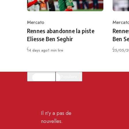
Mercato
Mercat
Category
Catego
Rennes abandonne la piste
Rennes
Eliesse Ben Seghir
Ben Se
Publié
Publié
14 days ago
1 min lire
25/05/2
En vedette
Populaire
Il n'y a pas de
nouvelles.