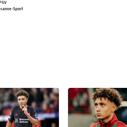
 PSV
usanne-Sport