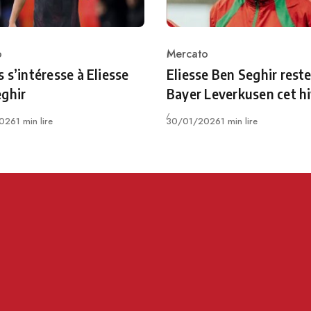
o
Mercato
ry
Category
 s’intéresse à Eliesse
Eliesse Ben Seghir rest
ghir
Bayer Leverkusen cet h
Publié
026
1 min lire
30/01/2026
1 min lire