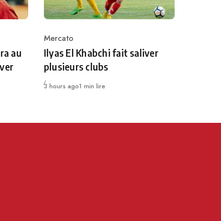
Mercato
Category
era au
Ilyas El Khabchi fait saliver
iver
plusieurs clubs
Publié
3 hours ago
1 min lire