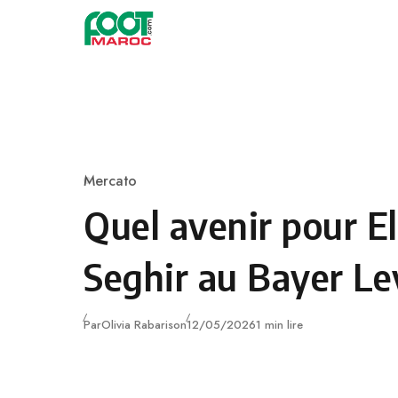
Skip to content
Mercato
Category
Quel avenir pour E
Seghir au Bayer Le
Publié
Par
Olivia Rabarison
12/05/2026
1 min lire