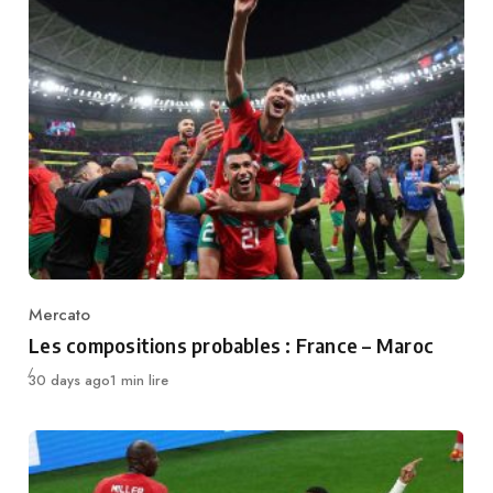
Mercato
Category
Les compositions probables : France – Maroc
Publié
30 days ago
1 min lire