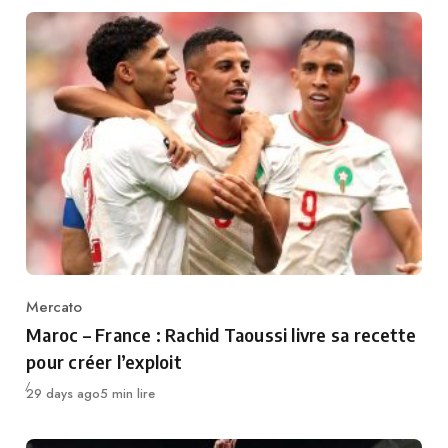
Mercato
Category
Maroc – France : Rachid Taoussi livre sa recette
pour créer l’exploit
Publié
29 days ago
5 min lire