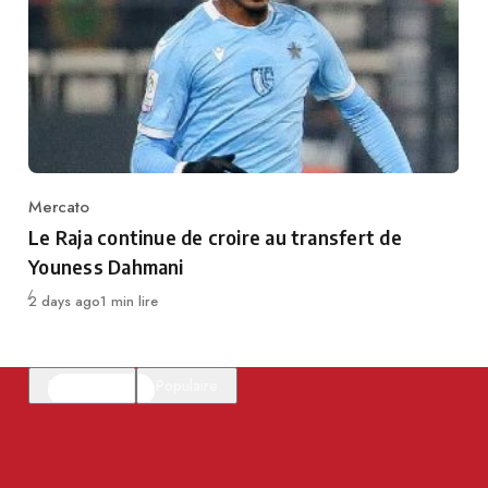
Mercato
Category
Le Raja continue de croire au transfert de
Youness Dahmani
Publié
2 days ago
1 min lire
En vedette
Populaire