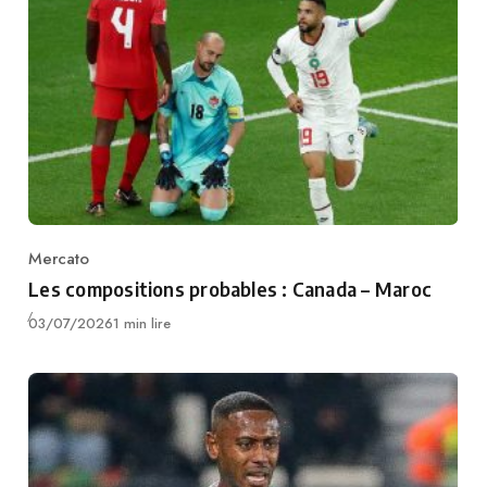
Mercato
Category
Les compositions probables : Canada – Maroc
Publié
03/07/2026
1 min lire