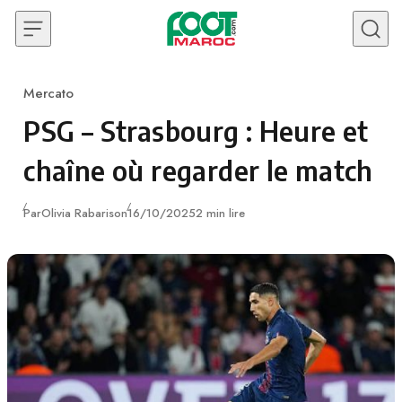
Skip to content
Mercato
Category
PSG – Strasbourg : Heure et
chaîne où regarder le match
Publié
Par
Olivia Rabarison
16/10/2025
2 min lire