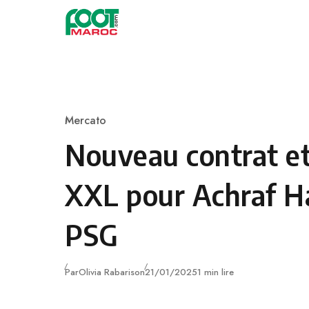
Skip to content
Mercato
Category
Nouveau contrat et
XXL pour Achraf H
PSG
Publié
Par
Olivia Rabarison
21/01/2025
1 min lire