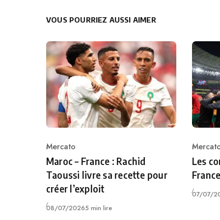
VOUS POURRIEZ AUSSI AIMER
Mercato
Mercat
Category
Catego
Maroc – France : Rachid
Les co
Taoussi livre sa recette pour
France
créer l’exploit
Publié
07/07/2
Publié
08/07/2026
5 min lire