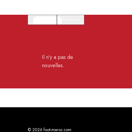
En vedette
Populaire
Il n'y a pas de
nouvelles.
© 2026 foot-maroc.com