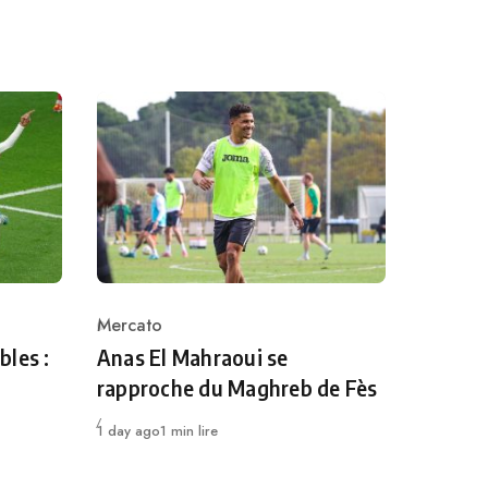
Mercato
Category
bles :
Anas El Mahraoui se
rapproche du Maghreb de Fès
Publié
1 day ago
1 min lire