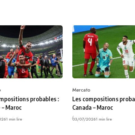
o
Mercato
ry
Category
mpositions probables :
Les compositions proba
 – Maroc
Canada – Maroc
Publié
026
1 min lire
03/07/2026
1 min lire