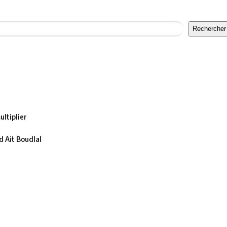
Rechercher
ltiplier
 Ait Boudlal