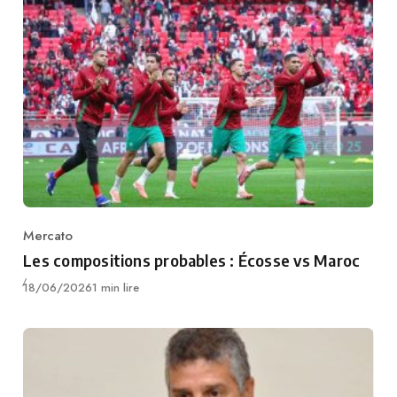
Mercato
Category
Les compositions probables : Écosse vs Maroc
Publié
18/06/2026
1 min lire