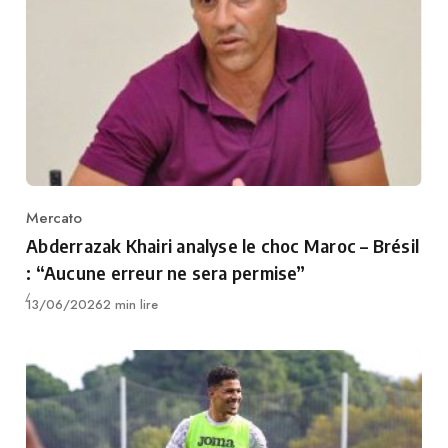
Mercato
Category
Abderrazak Khairi analyse le choc Maroc – Brésil
: “Aucune erreur ne sera permise”
Publié
13/06/2026
2 min lire