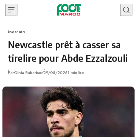
Skip to content
Mercato
Category
Newcastle prêt à casser sa
tirelire pour Abde Ezzalzouli
Publié
Par
Olivia Rabarison
29/05/2026
1 min lire