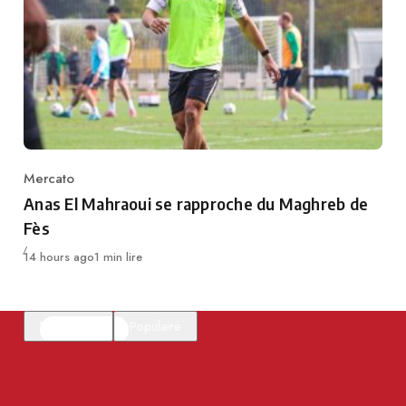
Mercato
Category
Anas El Mahraoui se rapproche du Maghreb de
Fès
Publié
14 hours ago
1 min lire
En vedette
Populaire