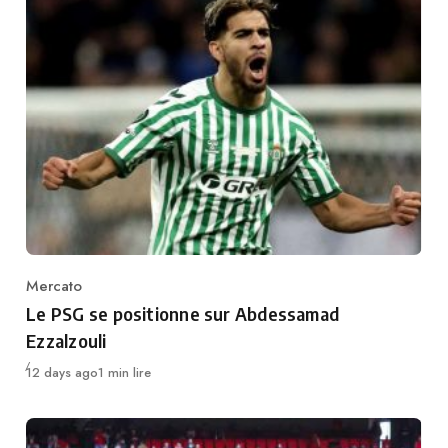
Mercato
Category
Le PSG se positionne sur Abdessamad
Ezzalzouli
Publié
12 days ago
1 min lire