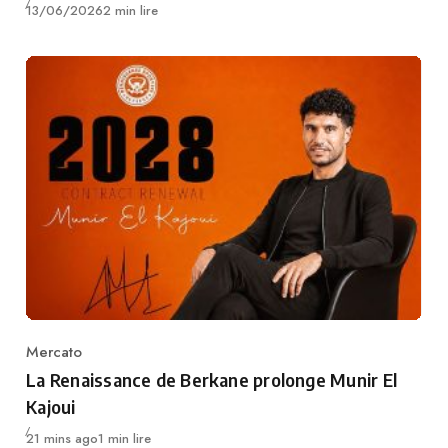
Publié
13/06/2026
2 min lire
Mercato
Category
La Renaissance de Berkane prolonge Munir El
Kajoui
Publié
21 mins ago
1 min lire