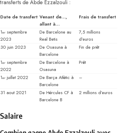
transferts de Abde Ezzalzouli :
Date de transfert
Venant de…,
Frais de transfert
allant à…
1
septembre
De Barcelone au
7,5 millions
er
2023
Real Betis
d’euros
30 juin 2023
De Osasuna à
Fin de prêt
Barcelone
1
septembre
De Barcelone à
Prêt
er
2022
Osasuna
1
juillet 2022
De Barça Atlètic à
–
er
Barcelone
31 aout 2021
De Hércules CF à
2 millions d’euros
Barcelone B
Salaire
Combien gagne Abde Ezzalzouli avec