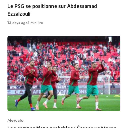
Category
Le PSG se positionne sur Abdessamad
Ezzalzouli
Publié
13 days ago
1 min lire
Mercato
Category