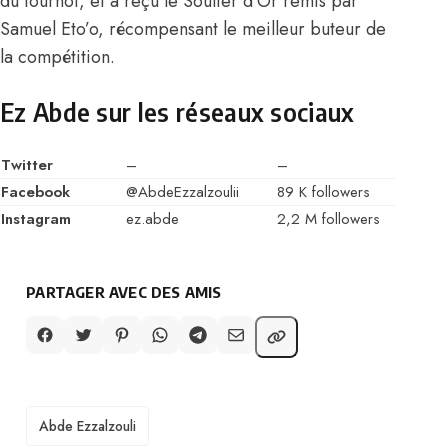
du tournoi, et a reçu le Soulier d’Or remis par
Samuel Eto’o, récompensant le meilleur buteur de
la compétition.
Ez Abde sur les réseaux sociaux
Twitter
–
–
Facebook
@AbdeEzzalzoulii
89 K followers
Instagram
ez.abde
2,2 M followers
PARTAGER AVEC DES AMIS
TAGS
Abde Ezzalzouli