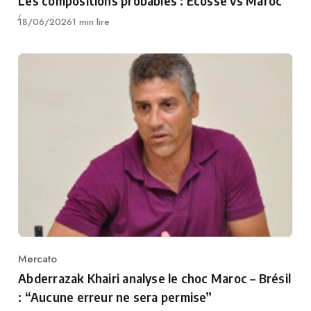
Les compositions probables : Écosse vs Maroc
Publié
18/06/2026
1 min lire
Mercato
Category
Abderrazak Khairi analyse le choc Maroc – Brésil
: “Aucune erreur ne sera permise”