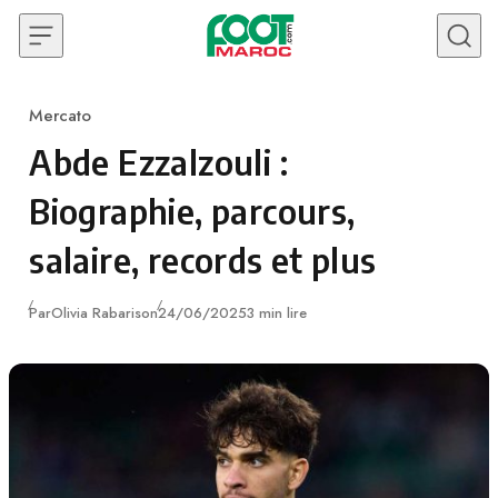
Skip to content
Mercato
Category
Abde Ezzalzouli :
Biographie, parcours,
salaire, records et plus
Publié
Par
Olivia Rabarison
24/06/2025
3 min lire