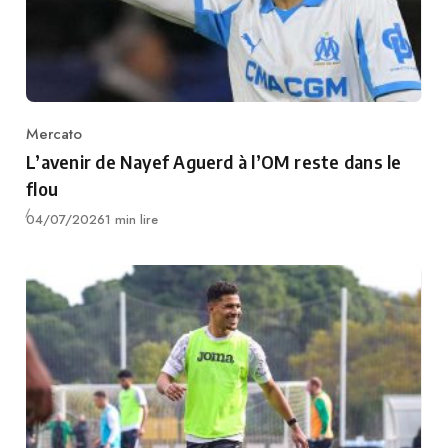
Mercato
Category
L’avenir de Nayef Aguerd à l’OM reste dans le
flou
Publié
04/07/2026
1 min lire