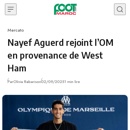
Skip to content
Mercato
Category
Nayef Aguerd rejoint l’OM
en provenance de West
Ham
Publié
Par
Olivia Rabarison
02/09/2025
1 min lire