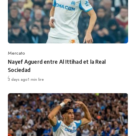
Mercato
Category
Nayef Aguerd entre Al Ittihad et la Real
Sociedad
Publié
3 days ago
1 min lire