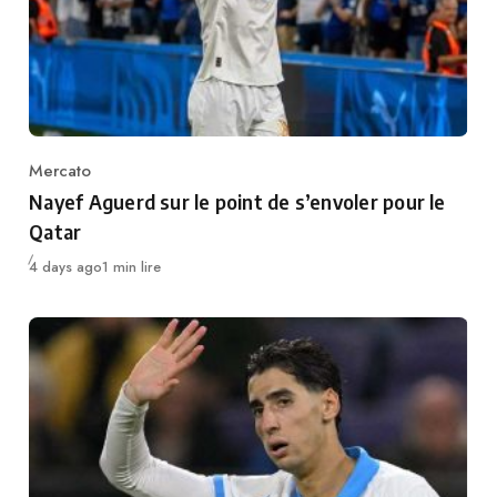
Mercato
Category
Nayef Aguerd sur le point de s’envoler pour le
Qatar
Publié
4 days ago
1 min lire