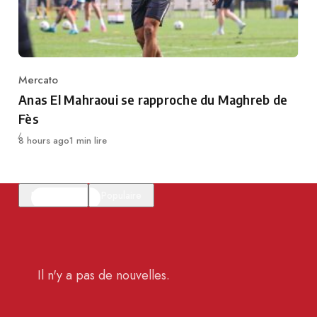
Mercato
Category
Anas El Mahraoui se rapproche du Maghreb de
Fès
Publié
8 hours ago
1 min lire
En vedette
Populaire
Il n'y a pas de nouvelles.