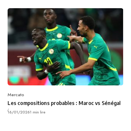
Mercato
Category
Les compositions probables : Maroc vs Sénégal
Publié
16/01/2026
1 min lire