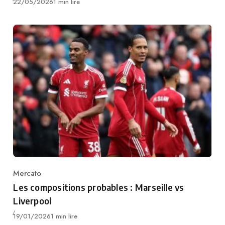
Publié
22/05/2026
1 min lire
Mercato
Category
Les compositions probables : Marseille vs
Liverpool
Publié
19/01/2026
1 min lire