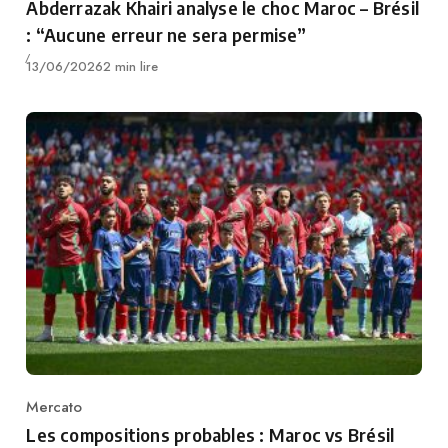
Abderrazak Khairi analyse le choc Maroc – Brésil
: “Aucune erreur ne sera permise”
Publié
13/06/2026
2 min lire
Mercato
Category
Les compositions probables : Maroc vs Brésil