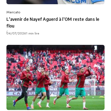
Mercato
Category
L’avenir de Nayef Aguerd à l’OM reste dans le
flou
Publié
04/07/2026
1 min lire