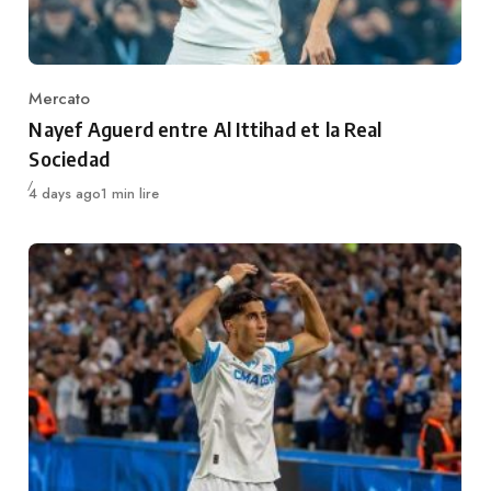
Mercato
Category
Nayef Aguerd entre Al Ittihad et la Real
Sociedad
Publié
4 days ago
1 min lire