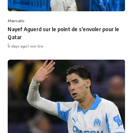
Mercato
Category
Nayef Aguerd sur le point de s’envoler pour le
Qatar
Publié
6 days ago
1 min lire