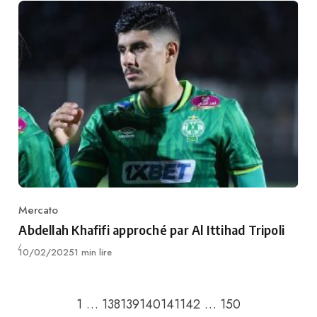
Mercato
Category
Abdellah Khafifi approché par Al Ittihad Tripoli
Publié
10/02/2025
1 min lire
Retour à la page précédente
Passer à la pa
1
…
138
139
140
141
142
…
150