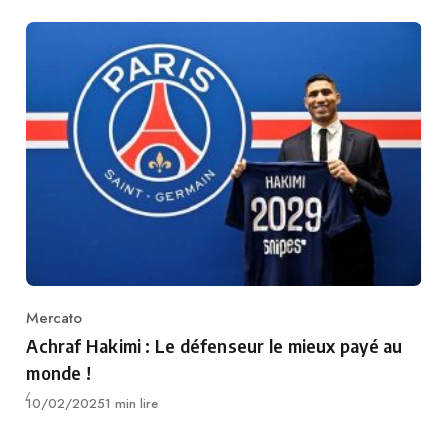
Mercato
Category
Achraf Hakimi : Le défenseur le mieux payé au
monde !
Publié
10/02/2025
1 min lire