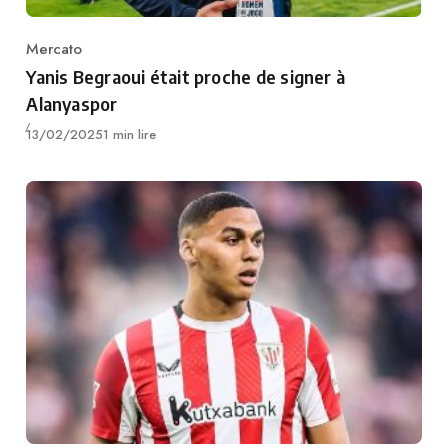
Mercato
Category
Yanis Begraoui était proche de signer à
Alanyaspor
Publié
13/02/2025
1 min lire