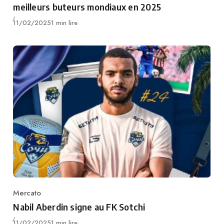
meilleurs buteurs mondiaux en 2025
Publié
11/02/2025
1 min lire
Mercato
Category
Nabil Aberdin signe au FK Sotchi
Publié
11/02/2025
1 min lire