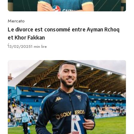
Mercato
Category
Le divorce est consommé entre Ayman Rchoq
et Khor Fakkan
Publié
13/02/2025
1 min lire