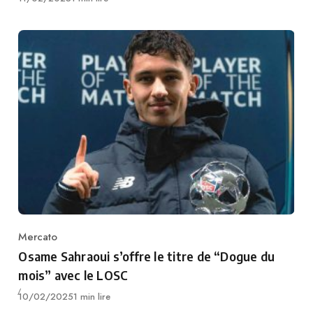
Mercato
Category
Osame Sahraoui s’offre le titre de “Dogue du
mois” avec le LOSC
Publié
10/02/2025
1 min lire