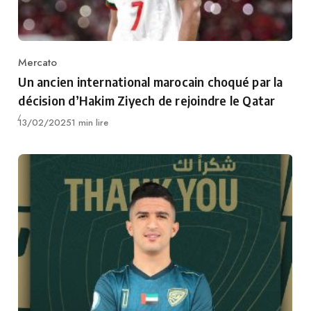
Mercato
Category
Un ancien international marocain choqué par la
décision d’Hakim Ziyech de rejoindre le Qatar
Publié
13/02/2025
1 min lire