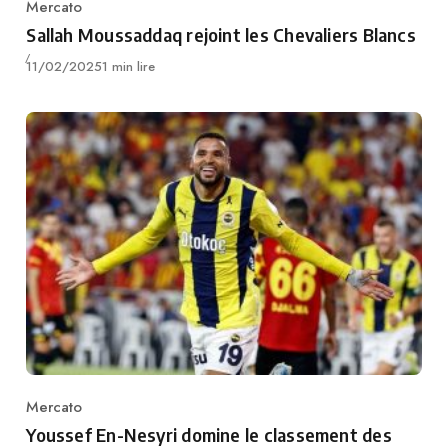
Mercato
Category
Sallah Moussaddaq rejoint les Chevaliers Blancs
Publié
11/02/2025
1 min lire
Mercato
Category
Youssef En-Nesyri domine le classement des