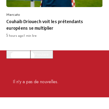
Mercato
Category
Couhaib Driouech voit les prétendants
européens se multiplier
Publié
3 hours ago
1 min lire
En vedette
Populaire
Il n'y a pas de nouvelles.