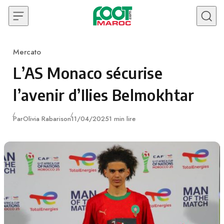
Skip to content
Mercato
Category
L’AS Monaco sécurise
l’avenir d’Ilies Belmokhtar
Publié
Par
Olivia Rabarison
11/04/2025
1 min lire