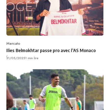
Mercato
Category
Ilies Belmokhtar passe pro avec l’AS Monaco
Publié
31/05/2025
1 min lire