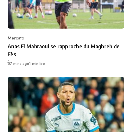
Mercato
Category
Anas El Mahraoui se rapproche du Maghreb de
Fès
Publié
57 mins ago
1 min lire