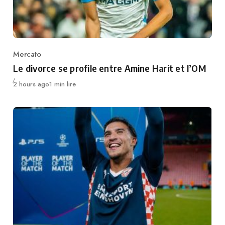
Mercato
Category
Le divorce se profile entre Amine Harit et l’OM
Publié
2 hours ago
1 min lire