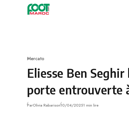
Skip to content
Mercato
Category
Eliesse Ben Seghir 
porte entrouverte 
Publié
Par
Olivia Rabarison
10/04/2025
1 min lire