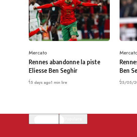
Mercato
Mercat
Category
Catego
Rennes abandonne la piste
Rennes
Eliesse Ben Seghir
Ben Se
Publié
Publié
15 days ago
1 min lire
25/05/2
En vedette
Populaire