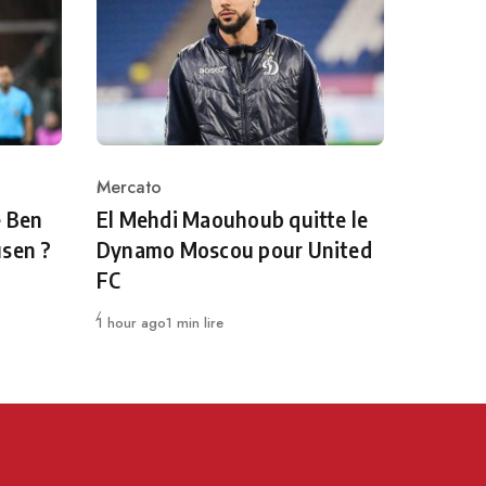
Mercato
Category
e Ben
El Mehdi Maouhoub quitte le
usen ?
Dynamo Moscou pour United
FC
Publié
1 hour ago
1 min lire