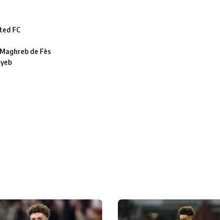
ted FC
le Maghreb de Fès
ayeb