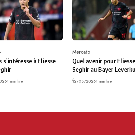
o
Mercato
ry
Category
 s’intéresse à Eliesse
Quel avenir pour Eliess
ghir
Seghir au Bayer Leverk
Publié
026
1 min lire
12/05/2026
1 min lire