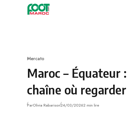
Skip to content
Mercato
Category
Maroc – Équateur :
chaîne où regarder
Publié
Par
Olivia Rabarison
24/03/2026
2 min lire