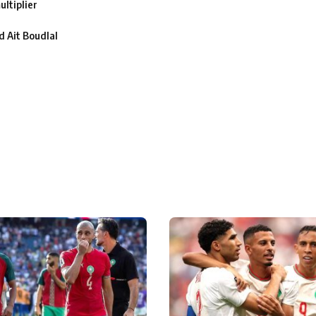
ltiplier
 Ait Boudlal