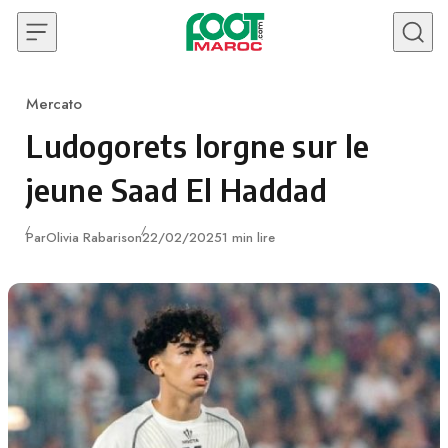
Skip to content
Mercato
Category
Ludogorets lorgne sur le
jeune Saad El Haddad
Publié
Par
Olivia Rabarison
22/02/2025
1 min lire