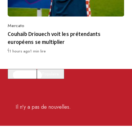
Mercato
Category
Couhaib Driouech voit les prétendants
européens se multiplier
Publié
11 hours ago
1 min lire
En vedette
Populaire
Il n'y a pas de nouvelles.