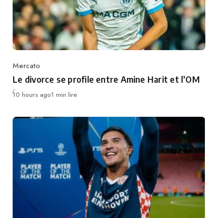
Mercato
Category
Le divorce se profile entre Amine Harit et l’OM
Publié
10 hours ago
1 min lire