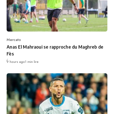
Mercato
Category
Anas El Mahraoui se rapproche du Maghreb de
Fès
Publié
9 hours ago
1 min lire