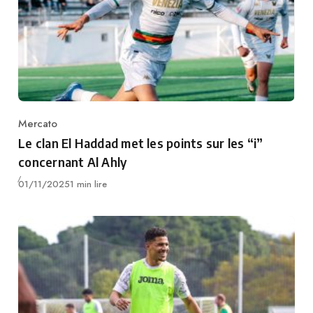
Mercato
Category
Le clan El Haddad met les points sur les “i”
concernant Al Ahly
Publié
01/11/2025
1 min lire