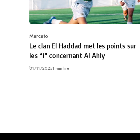
Mercato
Category
Le clan El Haddad met les points sur
les “i” concernant Al Ahly
Publié
01/11/2025
1 min lire