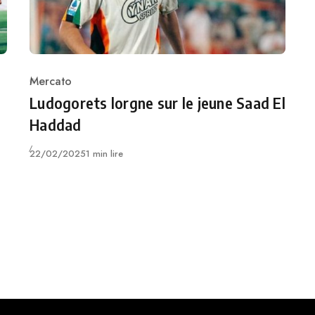
Mercato
Category
Ludogorets lorgne sur le jeune Saad El
Haddad
Publié
22/02/2025
1 min lire