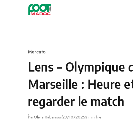
Skip to content
Mercato
Category
Lens – Olympique 
Marseille : Heure e
regarder le match
Publié
Par
Olivia Rabarison
23/10/2025
3 min lire