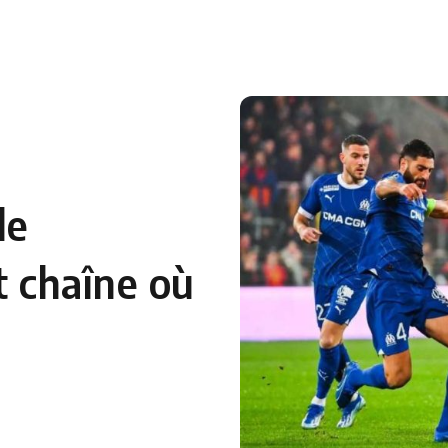
de
t chaîne où