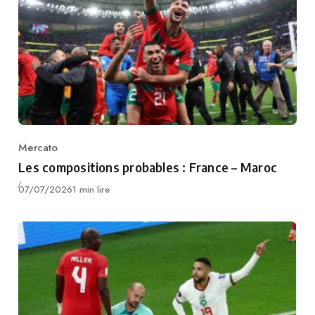
Mercato
Category
Les compositions probables : France – Maroc
Publié
07/07/2026
1 min lire