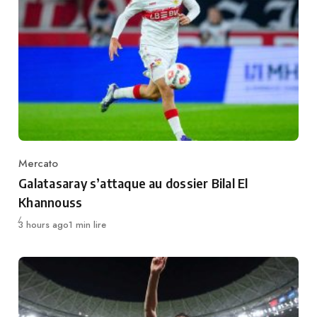
Mercato
Category
Galatasaray s’attaque au dossier Bilal El
Khannouss
Publié
3 hours ago
1 min lire