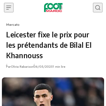
Skip to content
Mercato
Category
Leicester fixe le prix pour
les prétendants de Bilal El
Khannouss
Publié
Par
Olivia Rabarison
06/05/2025
1 min lire