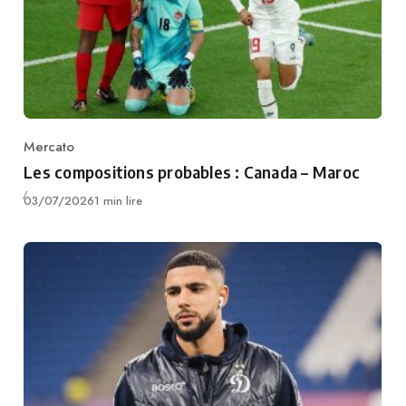
Mercato
Category
Les compositions probables : Canada – Maroc
Publié
03/07/2026
1 min lire