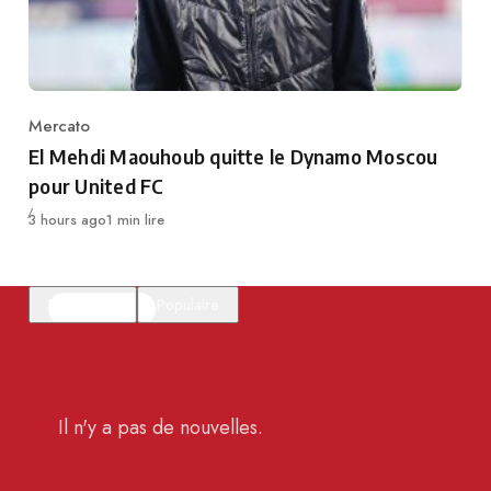
Mercato
Category
El Mehdi Maouhoub quitte le Dynamo Moscou
pour United FC
Publié
3 hours ago
1 min lire
En vedette
Populaire
Il n'y a pas de nouvelles.