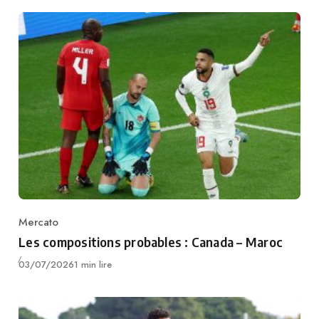
Mercato
Category
Les compositions probables : Canada – Maroc
Publié
03/07/2026
1 min lire