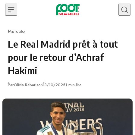
Skip to content
Mercato
Category
Le Real Madrid prêt à tout
pour le retour d’Achraf
Hakimi
Publié
Par
Olivia Rabarison
13/10/2025
1 min lire