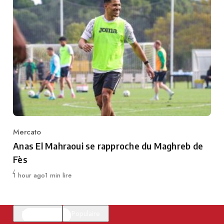
Mercato
Category
Anas El Mahraoui se rapproche du Maghreb de
Fès
Publié
1 hour ago
1 min lire
En vedette
Populaire