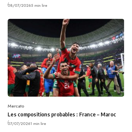
Publié
08/07/2026
5 min lire
Mercato
Category
Les compositions probables : France – Maroc
Publié
07/07/2026
1 min lire