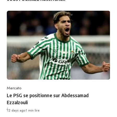
Mercato
Category
Le PSG se positionne sur Abdessamad
Ezzalzouli
Publié
12 days ago
1 min lire