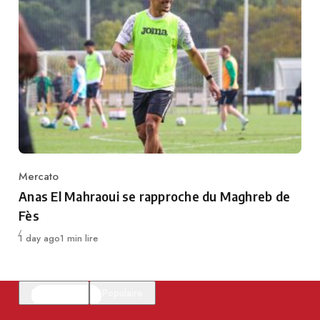
Mercato
Category
Anas El Mahraoui se rapproche du Maghreb de
Fès
Publié
1 day ago
1 min lire
En vedette
Populaire