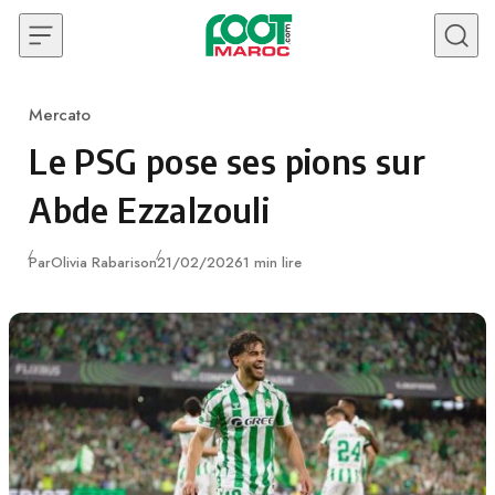
Skip to content
Mercato
Category
Le PSG pose ses pions sur
Abde Ezzalzouli
Publié
Par
Olivia Rabarison
21/02/2026
1 min lire