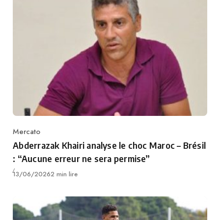
Mercato
Category
Abderrazak Khairi analyse le choc Maroc – Brésil
: “Aucune erreur ne sera permise”
Publié
13/06/2026
2 min lire