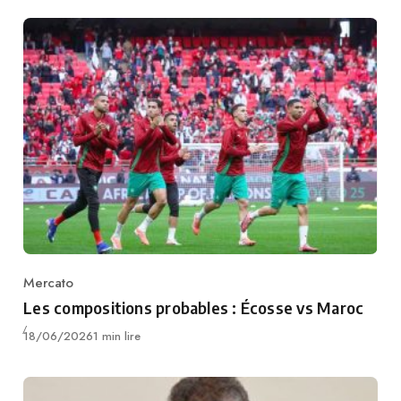
Mercato
Category
Les compositions probables : Écosse vs Maroc
Publié
18/06/2026
1 min lire