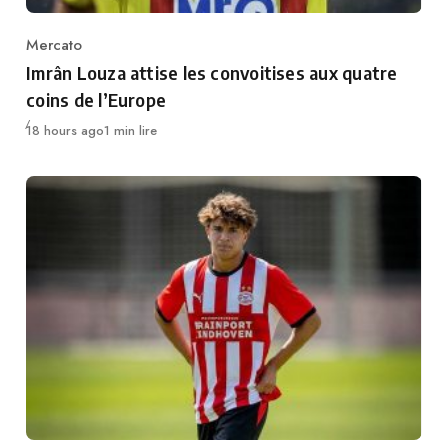
Mercato
Category
Imrân Louza attise les convoitises aux quatre
coins de l’Europe
Publié
18 hours ago
1 min lire