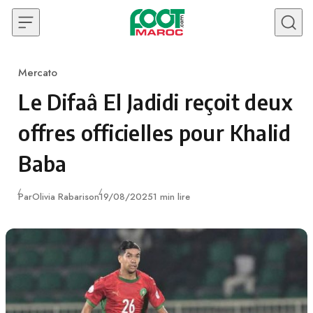
Skip to content
Mercato
Category
Le Difaâ El Jadidi reçoit deux
offres officielles pour Khalid
Baba
Publié
Par
Olivia Rabarison
19/08/2025
1 min lire