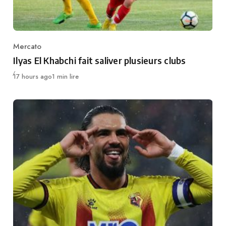
Mercato
Category
Ilyas El Khabchi fait saliver plusieurs clubs
Publié
17 hours ago
1 min lire