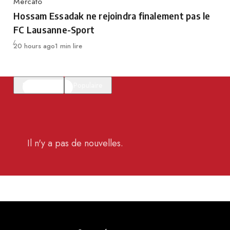
Mercato
Category
Hossam Essadak ne rejoindra finalement pas le
FC Lausanne-Sport
Publié
20 hours ago
1 min lire
En vedette
Populaire
Il n'y a pas de nouvelles.