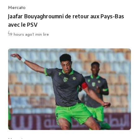
Mercato
Category
Jaafar Bouyaghroumni de retour aux Pays-Bas
avec le PSV
Publié
19 hours ago
1 min lire