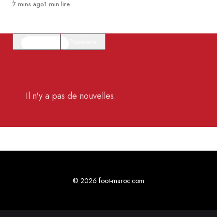
Publié
7 mins ago
1 min lire
En vedette
Populaire
Il n'y a pas de nouvelles.
© 2026 foot-maroc.com