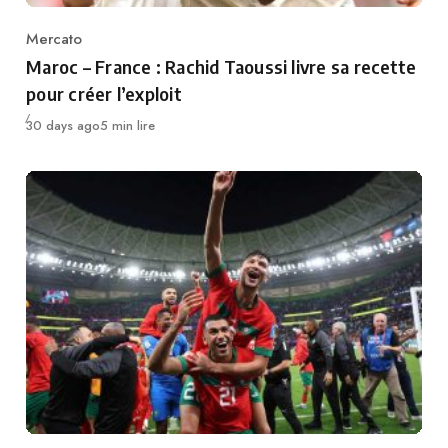
Mercato
Category
Maroc – France : Rachid Taoussi livre sa recette
pour créer l’exploit
Publié
30 days ago
5 min lire