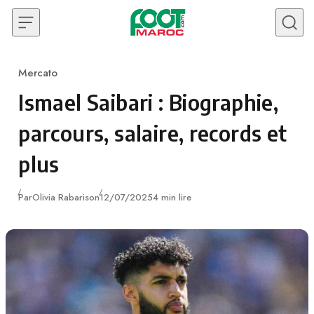
Skip to content
Mercato
Category
Ismael Saibari : Biographie,
parcours, salaire, records et
plus
Publié
Par
Olivia Rabarison
12/07/2025
4 min lire