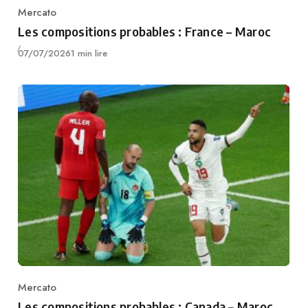
Mercato
Category
Les compositions probables : France – Maroc
Publié
07/07/2026
1 min lire
Mercato
Category
Les compositions probables : Canada – Maroc