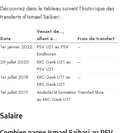
Découvrez dans le tableau suivant l’historique des
transferts d’Ismael Saibari :
Venant de…,
Date
allant à…
Frais de transfert
1er janvier 2022
PSV U21 au PSV
–
Eindhoven
29 juillet 2020
KRC Genk U21 au
–
PSV U21
1er juillet 2018
KRC Genk U17 au
–
KRC Genk U21
1er juillet 2017
Anderlecht formation
Transfert libre
au KRC Genk U17
Salaire
Combien gagne Ismael Saibari au PSV