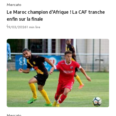
Mercato
Category
Le Maroc champion d’Afrique ! La CAF tranche
enfin sur la finale
Publié
19/03/2026
1 min lire
Mercato