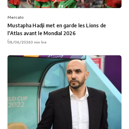
Mercato
Category
Mustapha Hadji met en garde les Lions de
l’Atlas avant le Mondial 2026
Publié
08/06/2026
3 min lire