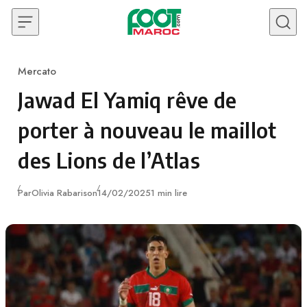
Skip to content
Mercato
Category
Jawad El Yamiq rêve de
porter à nouveau le maillot
des Lions de l’Atlas
Publié
Par
Olivia Rabarison
14/02/2025
1 min lire