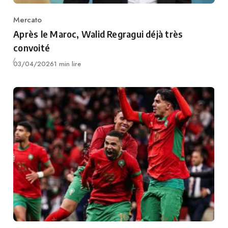
Mercato
Category
Après le Maroc, Walid Regragui déjà très
convoité
Publié
03/04/2026
1 min lire