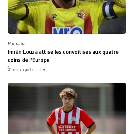
Mercato
Category
Imrân Louza attise les convoitises aux quatre
coins de l’Europe
Publié
21 mins ago
1 min lire