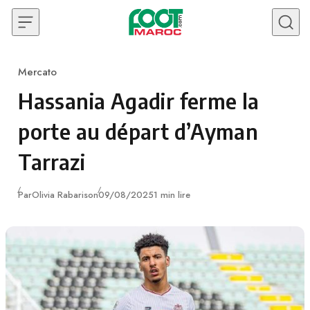
Skip to content
Mercato
Category
Hassania Agadir ferme la
porte au départ d’Ayman
Tarrazi
Publié
Par
Olivia Rabarison
09/08/2025
1 min lire