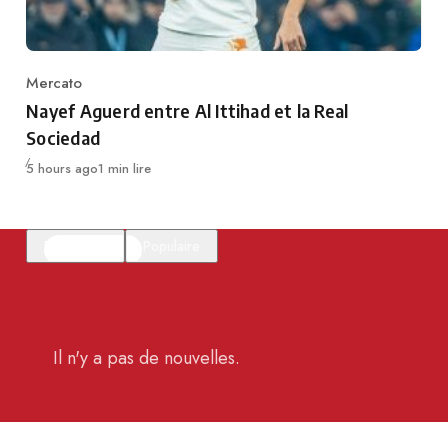
Mercato
Category
Nayef Aguerd entre Al Ittihad et la Real
Sociedad
Publié
5 hours ago
1 min lire
En vedette
Populaire
Il n'y a pas de nouvelles.