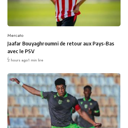
Mercato
Category
Jaafar Bouyaghroumni de retour aux Pays-Bas
avec le PSV
Publié
2 hours ago
1 min lire