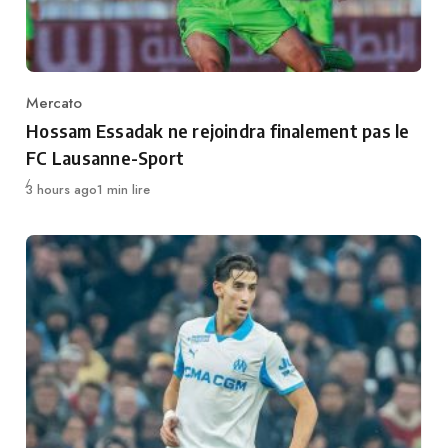
Mercato
Category
Hossam Essadak ne rejoindra finalement pas le
FC Lausanne-Sport
Publié
3 hours ago
1 min lire