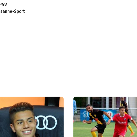
 PSV
usanne-Sport