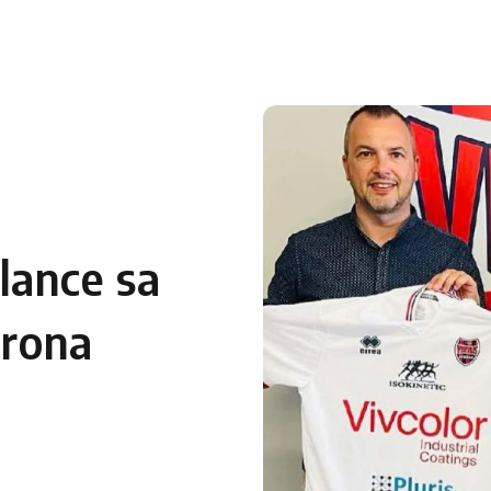
lance sa
erona