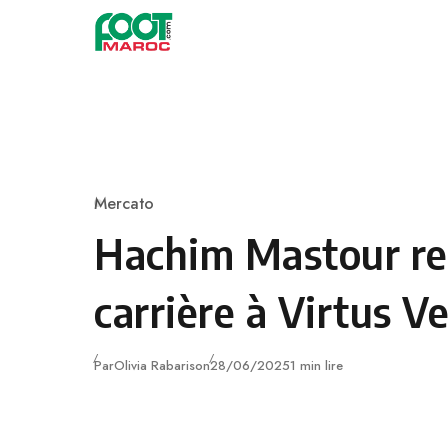
Skip to content
Mercato
Category
Hachim Mastour re
carrière à Virtus V
Publié
Par
Olivia Rabarison
28/06/2025
1 min lire