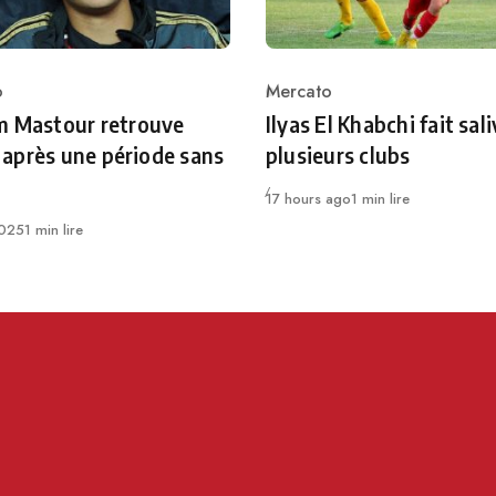
o
Mercato
ry
Category
m Mastour retrouve
Ilyas El Khabchi fait sali
ie après une période sans
plusieurs clubs
Publié
17 hours ago
1 min lire
025
1 min lire