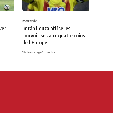
Mercato
Category
ver
Imrân Louza attise les
convoitises aux quatre coins
de l’Europe
Publié
18 hours ago
1 min lire