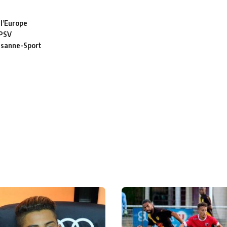
 l’Europe
 PSV
usanne-Sport