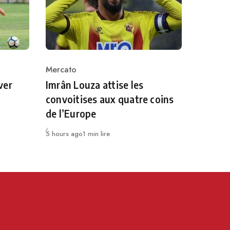
Mercato
Category
ver
Imrân Louza attise les
convoitises aux quatre coins
de l’Europe
Publié
5 hours ago
1 min lire