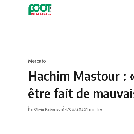
Skip to content
Mercato
Category
Hachim Mastour : « 
être fait de mauvai
Publié
Par
Olivia Rabarison
14/06/2025
1 min lire