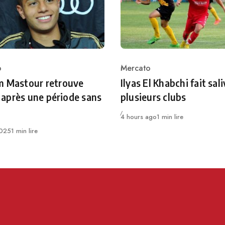
o
Mercato
ry
Category
m Mastour retrouve
Ilyas El Khabchi fait sali
ie après une période sans
plusieurs clubs
Publié
4 hours ago
1 min lire
025
1 min lire