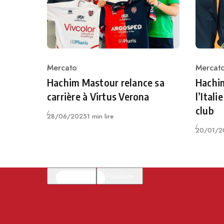
Mercato
Mercat
Category
Catego
Hachim Mastour relance sa
Hachi
carrière à Virtus Verona
l’Ital
club
Publié
28/06/2025
1 min lire
Publié
20/01/2
En vedette
Populaire