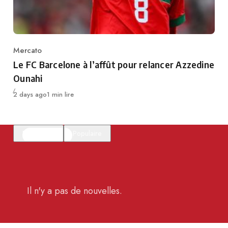
Mercato
Category
Le FC Barcelone à l’affût pour relancer Azzedine
Ounahi
Publié
2 days ago
1 min lire
En vedette
Populaire
Il n'y a pas de nouvelles.