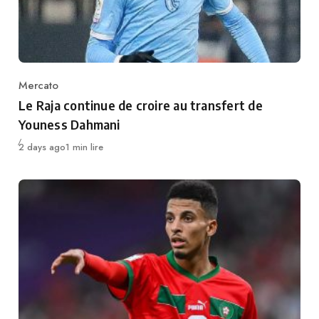
Mercato
Category
Le Raja continue de croire au transfert de
Youness Dahmani
Publié
2 days ago
1 min lire