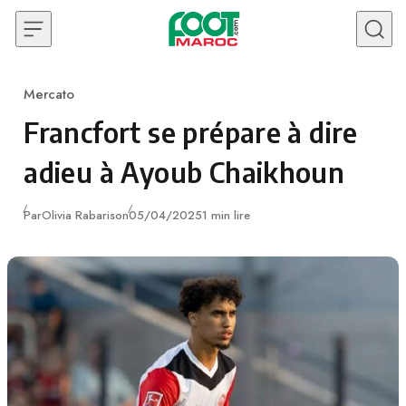
Skip to content
Mercato
Category
Francfort se prépare à dire
adieu à Ayoub Chaikhoun
Publié
Par
Olivia Rabarison
05/04/2025
1 min lire