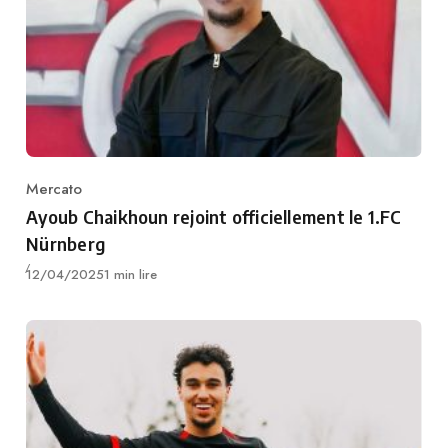
Mercato
Category
Ayoub Chaikhoun rejoint officiellement le 1.FC
Nürnberg
Publié
12/04/2025
1 min lire