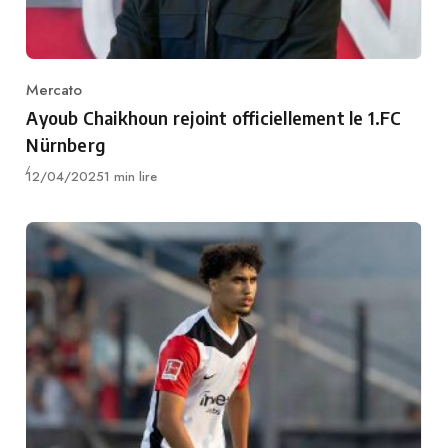
Mercato
Category
Ayoub Chaikhoun rejoint officiellement le 1.FC
Nürnberg
Publié
12/04/2025
1 min lire