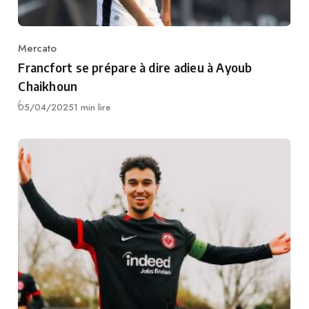
Mercato
Category
Francfort se prépare à dire adieu à Ayoub
Chaikhoun
Publié
05/04/2025
1 min lire