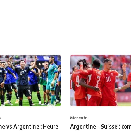
o
Mercato
ry
Category
e vs Argentine : Heure
Argentine – Suisse : co