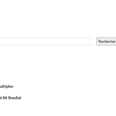
Rechercher
ltiplier
 Ait Boudlal