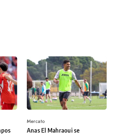
Mercato
Category
mpos
Anas El Mahraoui se