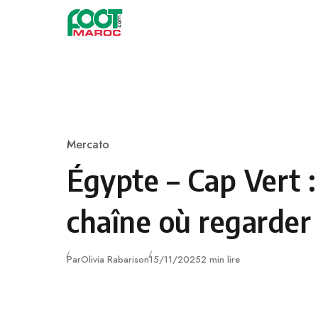
Skip to content
Mercato
Category
Égypte – Cap Vert 
chaîne où regarder
Publié
Par
Olivia Rabarison
15/11/2025
2 min lire