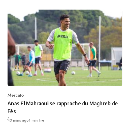
Mercato
Category
Anas El Mahraoui se rapproche du Maghreb de
Fès
Publié
43 mins ago
1 min lire