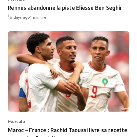
Category
Rennes abandonne la piste Eliesse Ben Seghir
Publié
16 days ago
1 min lire
Mercato
Category
Maroc – France : Rachid Taoussi livre sa recette