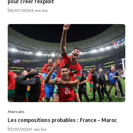
pour créer l’exploit
Publié
08/07/2026
5 min lire
Mercato
Category
Les compositions probables : France – Maroc
Publié
07/07/2026
1 min lire