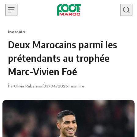
Skip to content
Mercato
Category
Deux Marocains parmi les
prétendants au trophée
Marc-Vivien Foé
Publié
Par
Olivia Rabarison
03/04/2025
1 min lire