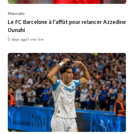
Mercato
Category
Le FC Barcelone à l’affût pour relancer Azzedine
Ounahi
Publié
2 days ago
1 min lire