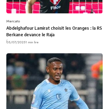
Mercato
Category
Abdelghafour Lamirat choisit les Oranges : la RS
Berkane devance le Raja
Publié
05/07/2025
1 min lire