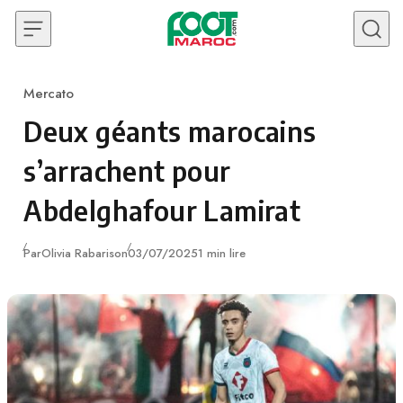
Skip to content
Mercato
Category
Deux géants marocains
s’arrachent pour
Abdelghafour Lamirat
Publié
Par
Olivia Rabarison
03/07/2025
1 min lire