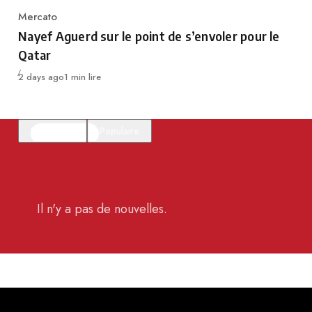
Mercato
Category
Nayef Aguerd sur le point de s’envoler pour le
Qatar
Publié
2 days ago
1 min lire
En vedette
Populaire
Il n'y a pas de nouvelles.