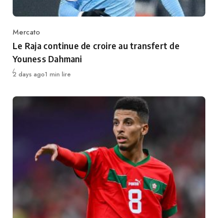
Mercato
Category
Le Raja continue de croire au transfert de
Youness Dahmani
Publié
2 days ago
1 min lire