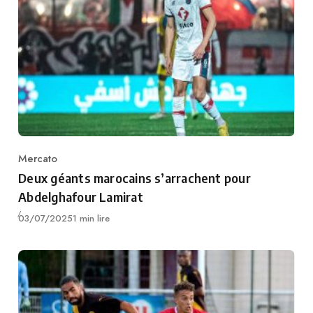
Mercato
Category
Deux géants marocains s’arrachent pour
Abdelghafour Lamirat
Publié
03/07/2025
1 min lire