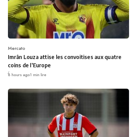
Mercato
Category
Imrân Louza attise les convoitises aux quatre
coins de l’Europe
Publié
8 hours ago
1 min lire