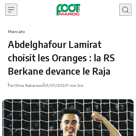
Skip to content
Mercato
Category
Abdelghafour Lamirat
choisit les Oranges : la RS
Berkane devance le Raja
Publié
Par
Olivia Rabarison
05/07/2025
1 min lire