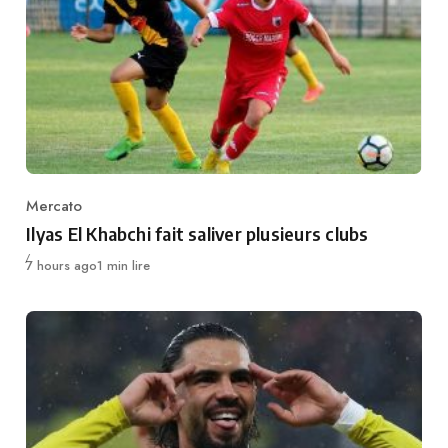
Mercato
Category
Ilyas El Khabchi fait saliver plusieurs clubs
Publié
7 hours ago
1 min lire