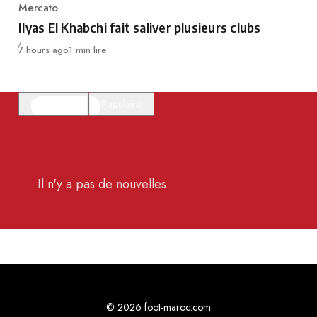
Mercato
Category
Ilyas El Khabchi fait saliver plusieurs clubs
Publié
7 hours ago
1 min lire
En vedette
Populaire
Il n'y a pas de nouvelles.
© 2026 foot-maroc.com