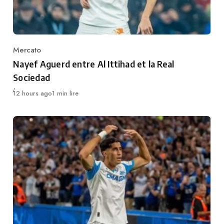
Mercato
Category
Nayef Aguerd entre Al Ittihad et la Real
Sociedad
Publié
12 hours ago
1 min lire