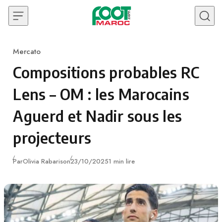
Skip to content
Mercato
Category
Compositions probables RC
Lens – OM : les Marocains
Aguerd et Nadir sous les
projecteurs
Publié
Par
Olivia Rabarison
23/10/2025
1 min lire