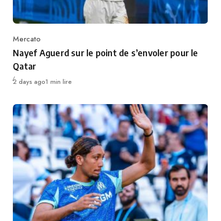
Mercato
Category
Nayef Aguerd sur le point de s’envoler pour le
Qatar
Publié
2 days ago
1 min lire